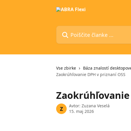
Preskoči na glavno vsebino
Poiščite članke ...
Vse zbirke
Báza znalostí desktopove
Zaokrúhľovanie DPH v priznaní OSS
Zaokrúhľovanie 
Avtor:
Zuzana Veselá
Z
15. maj 2026