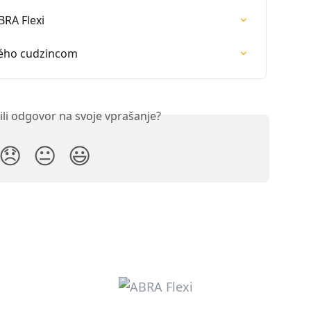
BRA Flexi
ného cudzincom
ili odgovor na svoje vprašanje?
😞
😐
😃