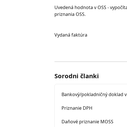
Uvedená hodnota v OSS - vypočíta
priznania OSS.
Vydaná faktúra
Sorodni članki
Bankový/pokladničný doklad v
Priznanie DPH
Daňové priznanie MOSS