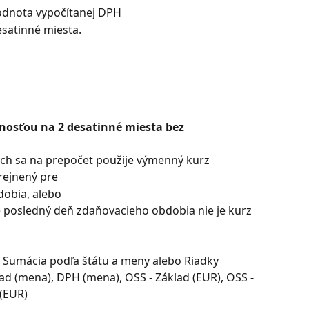
odnota vypočítanej DPH
esatinné miesta.
snosťou na 2 desatinné miesta bez 
rách sa na prepočet použije výmenný kurz
rejnený pre
dobia, alebo
pre posledný deň zdaňovacieho obdobia nie je kurz 
v Sumácia podľa štátu a meny alebo Riadky 
ad (mena), DPH (mena), OSS - Základ (EUR), OSS - 
(EUR)