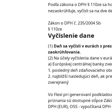
Podľa zákona o DPH § 110ze sa h
nezaokrúhľuje, vyčísli sa na dve d
Zákon o DPH č. 235/2004 Sb
§ 110ze
Vyčíslenie dane
(1) 
Daň sa vyčísli v eurách s pre
zaokrúhľovania
.
(2) Na účely vyčíslenia dane v eu
a) Európskej centrálnej banky zve
1. posledný deň zdaňovacieho ob
2. najbližší nasledujúci deň, ak 
zverejnený
Vo Flexi pri generovaní podklado
priznania sú dostupné stĺpce Zákl
DPH (EUR), OSS - vypočítaná DPH 