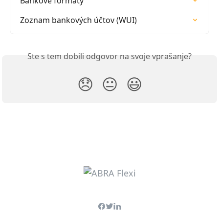
Bankové formáty
Zoznam bankových účtov (WUI)
Ste s tem dobili odgovor na svoje vprašanje?
😞
😐
😃