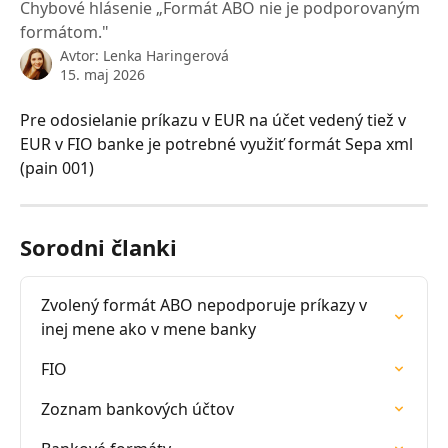
Chybové hlásenie „Formát ABO nie je podporovaným
formátom."
Avtor:
Lenka Haringerová
15. maj 2026
Pre odosielanie príkazu v EUR na účet vedený tiež v 
EUR v FIO banke je potrebné využiť formát Sepa xml 
(pain 001)
Sorodni članki
Zvolený formát ABO nepodporuje príkazy v 
inej mene ako v mene banky
FIO
Zoznam bankových účtov