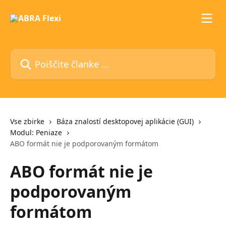
Preskoči na glavno vsebino
Poiščite članke ...
Vse zbirke
Báza znalostí desktopovej aplikácie (GUI)
Modul: Peniaze
ABO formát nie je podporovaným formátom
ABO formát nie je
podporovaným
formátom