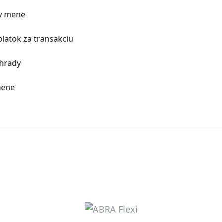
 v mene
platok za transakciu
úhrady
mene