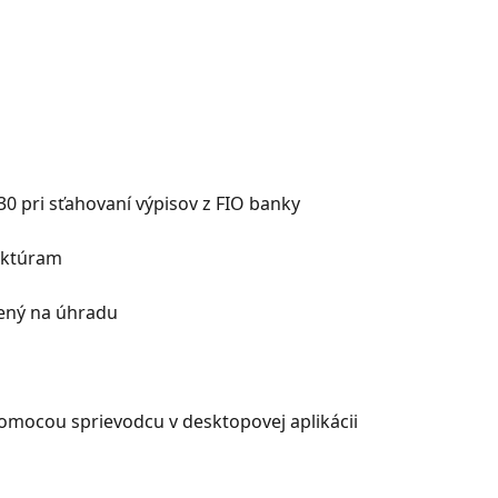
30 pri sťahovaní výpisov z FIO banky
faktúram
čený na úhradu
mocou sprievodcu v desktopovej aplikácii