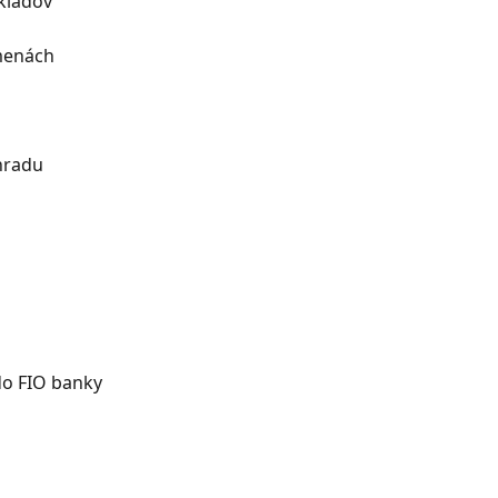
kladov
menách
hradu
do FIO banky