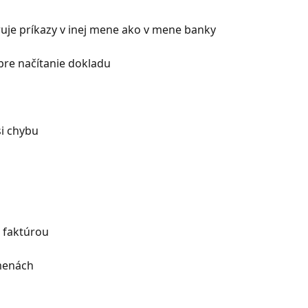
je príkazy v inej mene ako v mene banky
pre načítanie dokladu
si chybu
s faktúrou
menách