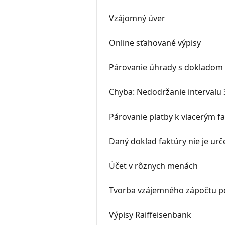
Vzájomný úver
Online sťahované výpisy
Párovanie úhrady s dokladom
Chyba: Nedodržanie intervalu 
Párovanie platby k viacerým 
Daný doklad faktúry nie je ur
Účet v rôznych menách
Tvorba vzájemného zápočtu po
Výpisy Raiffeisenbank