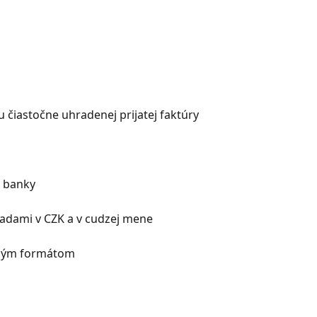
 čiastočne uhradenej prijatej faktúry
O banky
radami v CZK a v cudzej mene
aným formátom