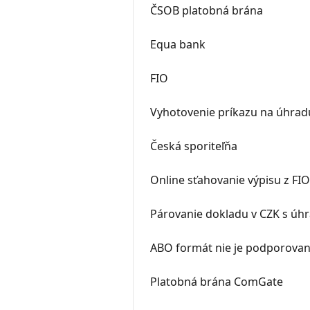
ČSOB platobná brána
Equa bank
FIO
Vyhotovenie príkazu na úhradu
Česká sporiteľňa
Online sťahovanie výpisu z FI
Párovanie dokladu v CZK s úh
ABO formát nie je podporov
Platobná brána ComGate