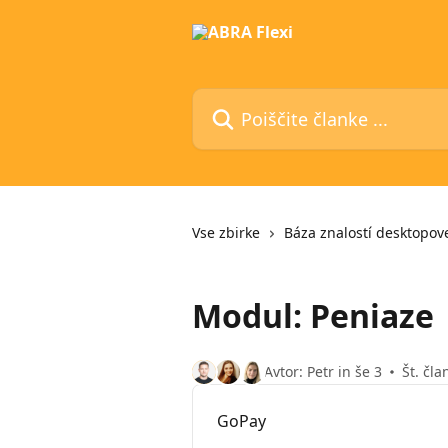
Preskoči na glavno vsebino
Poiščite članke ...
Vse zbirke
Báza znalostí desktopove
Modul: Peniaze
Avtor: Petr in še 3
Št. čla
GoPay