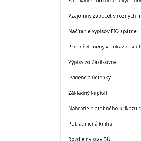
Párovanie cudzomenových do
Vzájomný zápočet v rôznych 
Načítanie výpisov FIO spätne
Prepočet meny v príkaze na ú
Výpisy zo Zásilkovne
Evidencia účtenky
Základný kapitál
Nahratie platobného príkazu 
Pokladničná kniha
Rozdielny stav BÚ