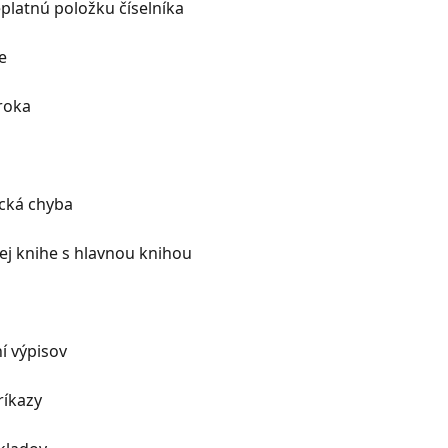
platnú položku číselníka
e
roka
ická chyba
ej knihe s hlavnou knihou
í výpisov
ríkazy