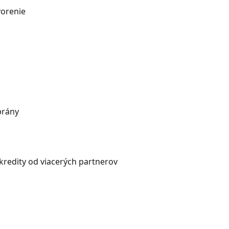
vorenie
brány
 kredity od viacerých partnerov