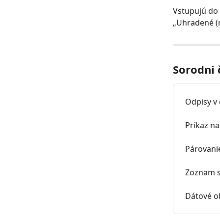
Vstupujú do 
„Uhradené (r
Sorodni 
Odpisy v 
Príkaz n
Párovani
Zoznam s
Dátové o