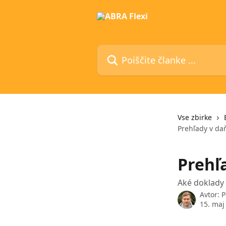
Preskoči na glavno vsebino
Poiščite članke ...
Vse zbirke
Prehľady v daň
Prehľ
Aké doklady 
Avtor:
P
15. maj