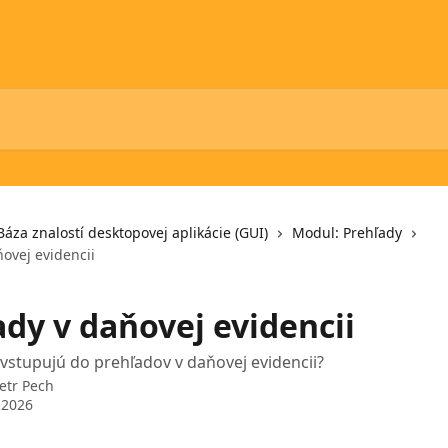
Báza znalostí desktopovej aplikácie (GUI)
Modul: Prehľady
ovej evidencii
ady v daňovej evidencii
vstupujú do prehľadov v daňovej evidencii?
etr Pech
 2026