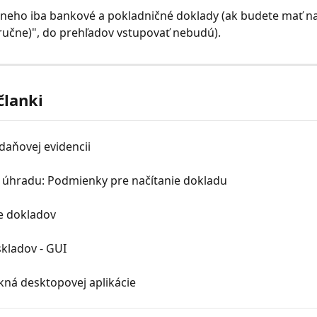
neho iba bankové a pokladničné doklady (ak budete mať na
učne)", do prehľadov vstupovať nebudú).
članki
daňovej evidencii
a úhradu: Podmienky pre načítanie dokladu
e dokladov
kladov - GUI
kná desktopovej aplikácie