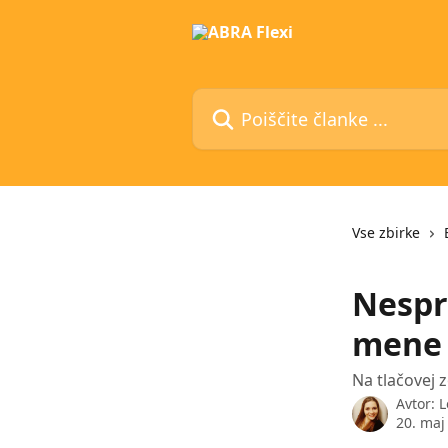
Preskoči na glavno vsebino
Poiščite članke ...
Vse zbirke
Nespr
mene
Na tlačovej 
Avtor:
L
20. maj