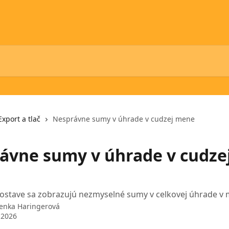
Export a tlač
Nesprávne sumy v úhrade v cudzej mene
ávne sumy v úhrade v cudze
zostave sa zobrazujú nezmyselné sumy v celkovej úhrade v
enka Haringerová
 2026