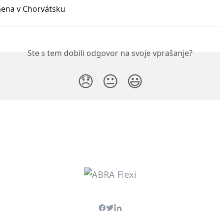
ena v Chorvátsku
Ste s tem dobili odgovor na svoje vprašanje?
😞
😐
😃