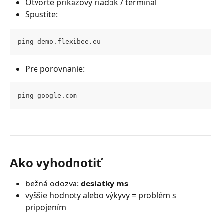
Otvorte príkazový riadok / terminál
Spustite:
ping demo.flexibee.eu
Pre porovnanie:
ping google.com
Ako vyhodnotiť
bežná odozva: 
desiatky ms
vyššie hodnoty alebo výkyvy = problém s 
pripojením