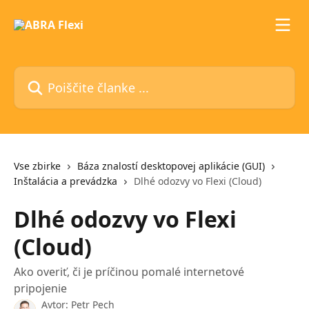
Preskoči na glavno vsebino
Poiščite članke ...
Vse zbirke
Báza znalostí desktopovej aplikácie (GUI)
Inštalácia a prevádzka
Dlhé odozvy vo Flexi (Cloud)
Dlhé odozvy vo Flexi
(Cloud)
Ako overiť, či je príčinou pomalé internetové
pripojenie
Avtor:
Petr Pech