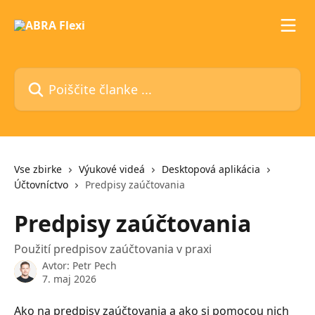
Preskoči na glavno vsebino
Poiščite članke ...
Vse zbirke
Výukové videá
Desktopová aplikácia
Účtovníctvo
Predpisy zaúčtovania
Predpisy zaúčtovania
Použití predpisov zaúčtovania v praxi
Avtor:
Petr Pech
7. maj 2026
Ako na predpisy zaúčtovania a ako si pomocou nich 