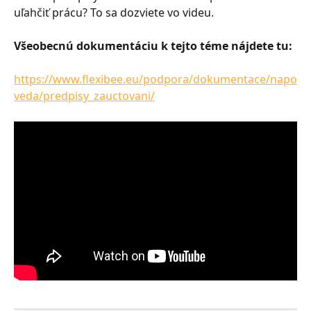
uľahčiť prácu? To sa dozviete vo videu.
Všeobecnú dokumentáciu k tejto téme nájdete tu:
https://www.flexibee.eu/podpora/dokumentace/napo
veda/predpisy_zauctovani/