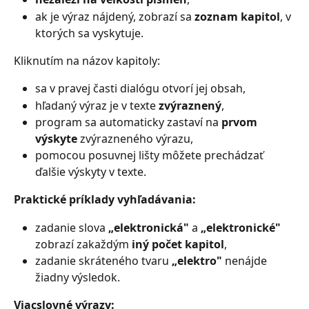
ak je výraz nájdený, zobrazí sa 
zoznam kapitol
, v 
ktorých sa vyskytuje.
Kliknutím na názov kapitoly:
sa v pravej časti dialógu otvorí jej obsah,
hľadaný výraz je v texte 
zvýraznený
,
program sa automaticky zastaví na 
prvom 
výskyte
 zvýrazneného výrazu,
pomocou posuvnej lišty môžete prechádzať 
ďalšie výskyty v texte.
Praktické príklady vyhľadávania:
zadanie slova 
„elektronická"
 a 
„elektronické"
zobrazí zakaždým 
iný počet kapitol
,
zadanie skráteného tvaru 
„elektro"
 nenájde 
žiadny výsledok.
Viacslovné výrazy: