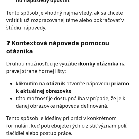
ho naposledy opustili
.
Tento spôsob je vhodný najmä vtedy, ak sa chcete 
vrátiť k už rozpracovanej téme alebo pokračovať v 
štúdiu nápovedy.
❓ Kontextová nápoveda pomocou 
otáznika
Druhou možnosťou je využitie 
ikonky otáznika
 na 
pravej strane hornej lišty:
kliknutím na 
otáznik
 otvoríte nápovedu 
priamo 
k aktuálnej obrazovke
,
táto možnosť je dostupná iba v prípade, že je k 
danej obrazovke nápoveda definovaná.
Tento spôsob je ideálny pri práci v konkrétnom 
formulári, keď potrebujete rýchlo zistiť význam polí, 
tlačidiel alebo postup práce.