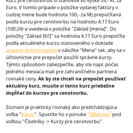
Kurz pre cenotvorbu si stanovíte vo výške 24,- Kč za 
Euro. V tomto prípade v položke vydanej faktúry v 
cudzej mene bude hodnota 100,- za MJ prepočítaná 
podľa kurzu pre cenotvorbu na hodnotu 4,17 Euro 
(100:24) a uvedená v položke "Základ [mena]". Do 
položky "Základ [Kč]" sa hodnota 4,17 Euro prepočíta 
podľa aktuálneho kurzu stanoveného v doklade 
pravom dolnom paneli
 v záložke "Mena" tak, aby sa v 
účtovníctve pre prepočet použili správne kurzy. 
Týmto spôsobom zabezpečíte, aby ste napr. počas 
jedného mesiaca mali pre zahraničného partnera 
rovnaké ceny. 
Ak by ste chceli na prepočet používať 
aktuálny kurz, musíte si tento kurz priebežne 
dopĺňať do kurzov pre cenotvorbu.
Zoznam je prakticky rovnaký ako predchádzajúca 
voľba "
Kurzy
". Spustíte ho v ponuke 
"Nástroje"
 pod 
voľbou "Číselníky -> Kurzy pre cenotvorbu".