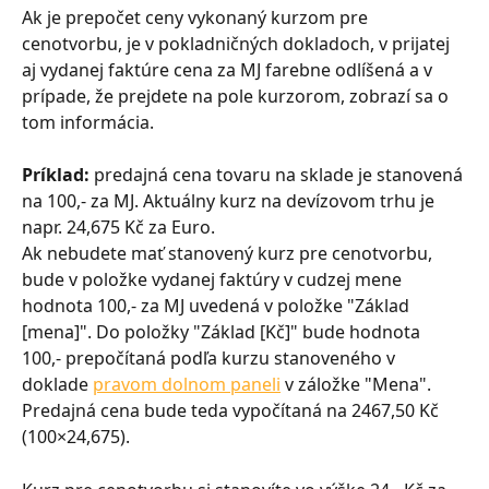
Ak je prepočet ceny vykonaný kurzom pre 
cenotvorbu, je v pokladničných dokladoch, v prijatej 
aj vydanej faktúre cena za MJ farebne odlíšená a v 
prípade, že prejdete na pole kurzorom, zobrazí sa o 
tom informácia.
Príklad:
 predajná cena tovaru na sklade je stanovená 
na 100,- za MJ. Aktuálny kurz na devízovom trhu je 
napr. 24,675 Kč za Euro.
Ak nebudete mať stanovený kurz pre cenotvorbu, 
bude v položke vydanej faktúry v cudzej mene 
hodnota 100,- za MJ uvedená v položke "Základ 
[mena]". Do položky "Základ [Kč]" bude hodnota 
100,- prepočítaná podľa kurzu stanoveného v 
doklade 
pravom dolnom paneli
 v záložke "Mena". 
Predajná cena bude teda vypočítaná na 2467,50 Kč 
(100×24,675).