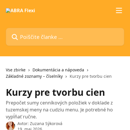
Preskoči na glavno vsebino
Poiščite članke ...
Vse zbirke
Dokumentácia a nápoveda
Základné zoznamy – číselníky
Kurzy pre tvorbu cien
Kurzy pre tvorbu cien
Prepočet sumy cenníkových položiek v doklade z
tuzemskej meny na cudziu menu. Je potrebné ho
vypĺňať ručne.
Avtor:
Zuzana Sýkorová
19. maj 2026