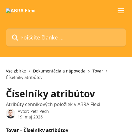
Preskoči na glavno vsebino
Poiščite članke ...
Vse zbirke
Dokumentácia a nápoveda
Tovar
Číselníky atribútov
Číselníky atribútov
Atribúty cenníkových položiek v ABRA Flexi
Avtor:
Petr Pech
19. maj 2026
Tovar – Číselníky atribútov