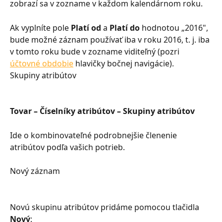
zobrazí sa v zozname v každom kalendárnom roku.
Ak vyplníte pole 
Platí od
 a 
Platí do
 hodnotou „2016", 
bude možné záznam používať iba v roku 2016, t. j. iba 
v tomto roku bude v zozname viditeľný (pozri 
účtovné obdobie
 hlavičky bočnej navigácie).
Skupiny atribútov
Tovar – Číselníky atribútov – Skupiny atribútov
Ide o kombinovateľné podrobnejšie členenie 
atribútov podľa vašich potrieb.
Nový záznam
Novú skupinu atribútov pridáme pomocou tlačidla 
Nový
: