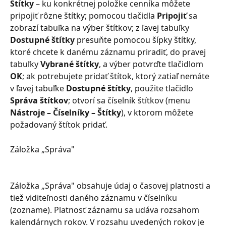
Štítky
 – ku konkrétnej položke cenníka môžete 
pripojiť rôzne štítky; pomocou tlačidla 
Pripojiť
 sa 
zobrazí tabuľka na výber štítkov; z ľavej tabuľky 
Dostupné štítky
 presuňte pomocou šípky štítky, 
ktoré chcete k danému záznamu priradiť, do pravej 
tabuľky 
Vybrané štítky
, a výber potvrďte tlačidlom 
OK
; ak potrebujete pridať štítok, ktorý zatiaľ nemáte 
v ľavej tabuľke 
Dostupné štítky
, použite tlačidlo 
Správa štítkov
; otvorí sa číselník štítkov (menu 
Nástroje – Číselníky – Štítky
), v ktorom môžete 
požadovaný štítok pridať.
Záložka „Správa"
Záložka „Správa" obsahuje údaj o časovej platnosti a 
tiež viditeľnosti daného záznamu v číselníku 
(zozname). Platnosť záznamu sa udáva rozsahom 
kalendárnych rokov. V rozsahu uvedených rokov je 