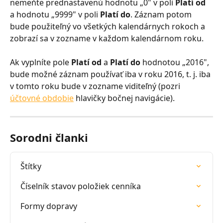
nemeňte prednastavenú hodnotu „0" v poli 
Platí od
a hodnotu „9999" v poli 
Platí do
. Záznam potom 
bude použiteľný vo všetkých kalendárnych rokoch a 
zobrazí sa v zozname v každom kalendárnom roku.
Ak vyplníte pole 
Platí od
 a 
Platí do
 hodnotou „2016", 
bude možné záznam používať iba v roku 2016, t. j. iba 
v tomto roku bude v zozname viditeľný (pozri 
účtovné obdobie
 hlavičky bočnej navigácie).
Sorodni članki
Štítky
Číselník stavov položiek cenníka
Formy dopravy