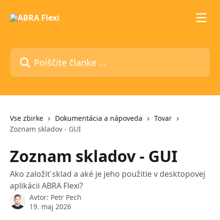
Preskoči na glavno vsebino
Poiščite članke ...
Vse zbirke
Dokumentácia a nápoveda
Tovar
Zoznam skladov - GUI
Zoznam skladov - GUI
Ako založiť sklad a aké je jeho použitie v desktopovej
aplikácii ABRA Flexi?
Avtor:
Petr Pech
19. maj 2026