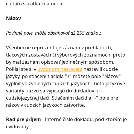
čo táto skratka znamená.
Názov
Povinné pole, môže obsahovať až 255 znakov.
Všeobecne reprezentuje záznam v prehľadoch, 
tlačových zostavách či výberových zoznamoch, preto 
by mal záznam opisovať jedinečným spôsobom. 
Pokiaľ ste si v 
úvodnom nastavení
 nastavili cudzie 
jazyky, po stlačení tlačidla "+" môžete pole "Názov" 
vyplniť vo zvolených cudzích jazykoch. Tieto jazykové 
varianty názvu sa vypisujú do dokladov pri 
cudziojazyčnej tlači. Stlačením tlačidla "-" pole pre 
názov v cudzích jazykoch zatvoríte.
Rad pre príjem - 
Interné číslo dokladu, pod ktorým je 
evidovaný.