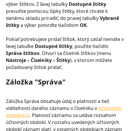
výber štítkov. Z ľavej tabuľky 
Dostupné štítky
presuňte pomocou šípky štítky, ktoré chcete k 
danému skladu priradiť, do pravej tabuľky 
Vybrané 
štítky
 a výber potvrďte tlačidlom 
OK
.
Pokiaľ potrebujete pridať štítok, ktorý zatiaľ nemáte v 
ľavej tabuľke 
Dostupné štítky
, použite tlačidlo 
Správa štítkov
. Otvorí sa číselník štítkov (menu 
Nástroje – Číselníky – Štítky
), v ktorom môžete 
požadovaný štítok pridať.
Záložka "Správa"
Záložka Správa obsahuje údaj o platnosti a tiež 
viditeľnosti daného záznamu v číselníku v 
účtovných 
obdobiach
. Platnosť záznamu sa udáva rozsahom 
účtovných období. V rozsahu uvedených účtovných 
období záznam platí, v ostatných obdobiach záznam 