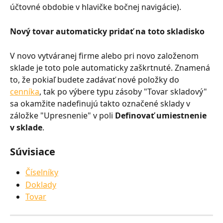
účtovné obdobie v hlavičke bočnej navigácie).
Nový tovar automaticky pridať na toto skladisko
V novo vytváranej firme alebo pri novo založenom 
sklade je toto pole automaticky zaškrtnuté. Znamená 
to, že pokiaľ budete zadávať nové položky do 
cenníka
, tak po výbere typu zásoby "Tovar skladový" 
sa okamžite nadefinujú takto označené sklady v 
záložke "Upresnenie" v poli 
Definovať umiestnenie 
v sklade
.
Súvisiace
Číselníky
Doklady
Tovar