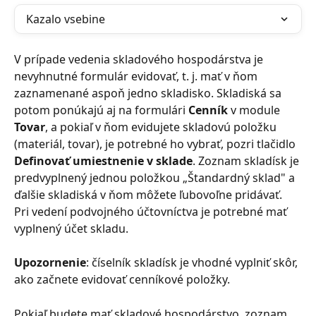
Kazalo vsebine
V prípade vedenia skladového hospodárstva je 
nevyhnutné formulár evidovať, t. j. mať v ňom 
zaznamenané aspoň jedno skladisko. Skladiská sa 
potom ponúkajú aj na formulári 
Cenník
 v module 
Tovar
, a pokiaľ v ňom evidujete skladovú položku 
(materiál, tovar), je potrebné ho vybrať, pozri tlačidlo 
Definovať umiestnenie v sklade
. Zoznam skladísk je 
predvyplnený jednou položkou „Štandardný sklad" a 
ďalšie skladiská v ňom môžete ľubovoľne pridávať. 
Pri vedení podvojného účtovníctva je potrebné mať 
vyplnený účet skladu.
Upozornenie
: číselník skladísk je vhodné vyplniť skôr, 
ako začnete evidovať cenníkové položky.
Pokiaľ budete mať skladové hospodárstvo, zoznam 