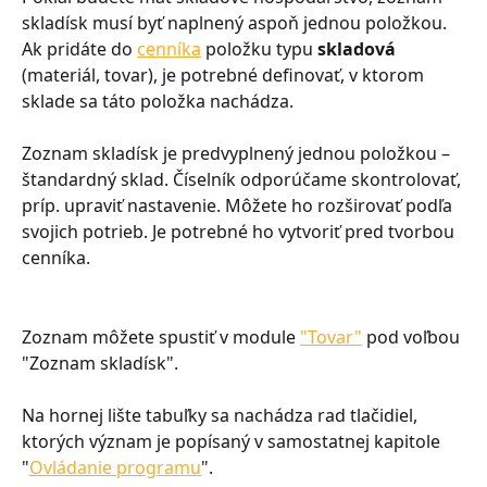
skladísk musí byť naplnený aspoň jednou položkou. 
Ak pridáte do 
cenníka
 položku typu 
skladová
(materiál, tovar), je potrebné definovať, v ktorom 
sklade sa táto položka nachádza.
Zoznam skladísk je predvyplnený jednou položkou – 
štandardný sklad. Číselník odporúčame skontrolovať, 
príp. upraviť nastavenie. Môžete ho rozširovať podľa 
svojich potrieb. Je potrebné ho vytvoriť pred tvorbou 
cenníka.
Zoznam môžete spustiť v module 
"Tovar"
 pod voľbou 
"Zoznam skladísk".
Na hornej lište tabuľky sa nachádza rad tlačidiel, 
ktorých význam je popísaný v samostatnej kapitole 
"
Ovládanie programu
".