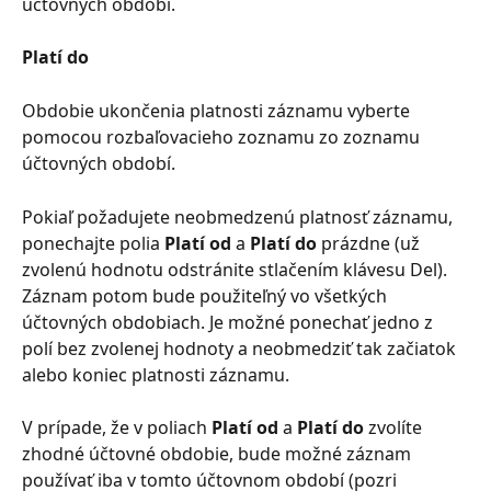
účtovných období.
Platí do
Obdobie ukončenia platnosti záznamu vyberte 
pomocou rozbaľovacieho zoznamu zo zoznamu 
účtovných období.
Pokiaľ požadujete neobmedzenú platnosť záznamu, 
ponechajte polia 
Platí od
 a 
Platí do
 prázdne (už 
zvolenú hodnotu odstránite stlačením klávesu Del). 
Záznam potom bude použiteľný vo všetkých 
účtovných obdobiach. Je možné ponechať jedno z 
polí bez zvolenej hodnoty a neobmedziť tak začiatok 
alebo koniec platnosti záznamu.
V prípade, že v poliach 
Platí od
 a 
Platí do
 zvolíte 
zhodné účtovné obdobie, bude možné záznam 
používať iba v tomto účtovnom období (pozri 