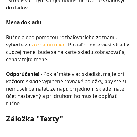
"Stredisko". Tým sa zjednoduší účtovanie skladových 
dokladov.
Mena dokladu
Ručne alebo pomocou rozbaľovacieho zoznamu 
vyberte zo 
zoznamu mien
. Pokiaľ budete viesť sklad v 
cudzej mene, bude sa na karte skladu zobrazovať aj 
cena v tejto mene.
Odporúčanie! - 
Pokiaľ máte viac skladísk, majte pri 
každom sklade vyplnené rovnaké položky, aby ste si 
nemuseli pamätať, že napr. pri jednom sklade máte 
účet nastavený a pri druhom ho musíte dopĺňať 
ručne.
Záložka "Texty"