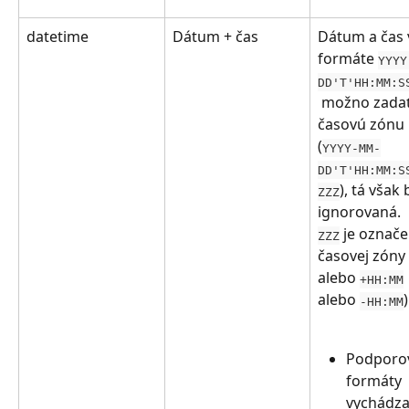
datetime
Dátum + čas
Dátum a čas 
formáte 
YYYY
DD'T'HH:MM:S
 možno zadať
časovú zónu 
(
YYYY-MM-
DD'T'HH:MM:S
), tá však
ZZZ
ignorovaná.
 je označe
ZZZ
časovej zóny 
alebo 
+HH:MM
alebo 
)
-HH:MM
Podporo
formáty 
vychádza