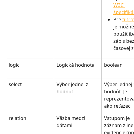
W3C 
špecifiká
Pre 
filtr
je možné
použiť ib
zápis bez
časovej z
logic
Logická hodnota
boolean
select
Výber jednej z 
Výber jednej 
hodnôt
hodnôt. Je 
reprezentova
ako reťazec.
relation
Väzba medzi 
Vstupom je 
dátami
záznam z inej
evidencie (pr