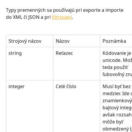
Typy premenných sa používajú pri exporte a importe 
do XML či JSON a pri 
filtrovaní
.
Strojový názov
Názov
Poznámka
string
Reťazec
Kódovanie je
unicode. Mo
teda použiť 
ľubovoľný zn
integer
Celé číslo
Musí byť bez 
medzier. Ide 
znamienkový
bajtový intege
avšak rozsah
môže byť 
obmedzený (p