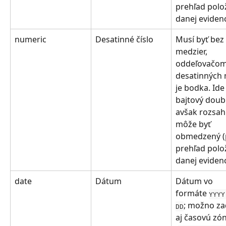
prehľad polo
danej evidenc
numeric
Desatinné číslo
Musí byť bez 
medzier, 
oddeľovačom
desatinných 
je bodka. Ide
bajtový doubl
avšak rozsah
môže byť 
obmedzený (p
prehľad polo
danej evidenc
date
Dátum
Dátum vo 
formáte 
YYYY
; možno za
DD
aj časovú zó