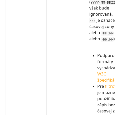
(
YYYY-MM-DDZ
však bude 
ignorovaná.
 je označe
ZZZ
časovej zóny 
alebo 
+HH:MM
alebo 
)
-HH:MM
Podporo
formáty 
vychádza
W3C 
špecifiká
Pre 
filtr
je možné
použiť ib
zápis bez
časovej z