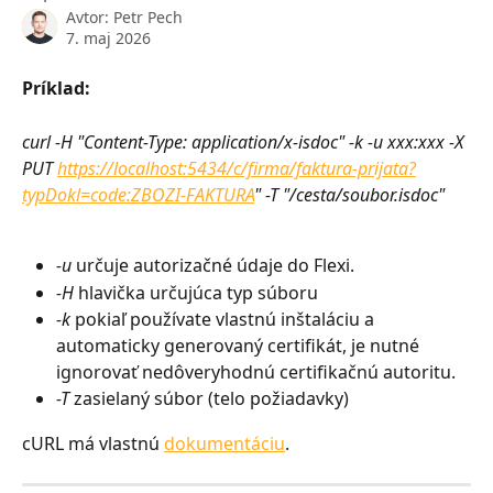
Avtor:
Petr Pech
7. maj 2026
Príklad:
curl -H "Content-Type: application/x-isdoc" -k -u xxx:xxx -X 
PUT 
https://localhost:5434/c/firma/faktura-prijata?
typDokl=code:ZBOZI-FAKTURA
" -T "/cesta/soubor.isdoc"
-u
 určuje autorizačné údaje do Flexi.
-H
 hlavička určujúca typ súboru
-k
 pokiaľ používate vlastnú inštaláciu a 
automaticky generovaný certifikát, je nutné 
ignorovať nedôveryhodnú certifikačnú autoritu.
-T
 zasielaný súbor (telo požiadavky)
cURL má vlastnú 
dokumentáciu
.