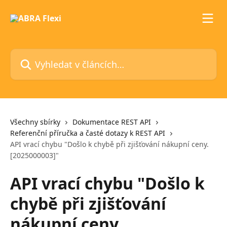
Přeskočit na hlavní obsah
Vyhledat v článcích…
Všechny sbírky
Dokumentace REST API
Referenční příručka a časté dotazy k REST API
API vrací chybu "Došlo k chybě při zjišťování nákupní ceny.
[2025000003]"
API vrací chybu "Došlo k
chybě při zjišťování
nákupní ceny.