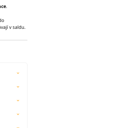
nce
.
do 
ají v saldu.