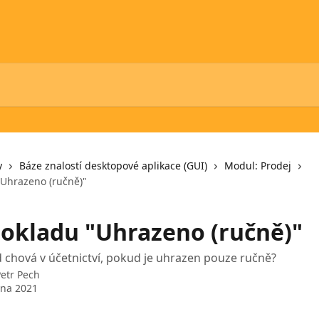
y
Báze znalostí desktopové aplikace (GUI)
Modul: Prodej
"Uhrazeno (ručně)"
dokladu "Uhrazeno (ručně)"
d chová v účetnictví, pokud je uhrazen pouze ručně?
etr Pech
vna 2021