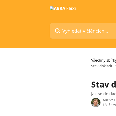
Přeskočit na hlavní obsah
Vyhledat v článcích…
Všechny sbírk
Stav dokladu 
Stav 
Jak se dokla
Autor:
P
18. čer