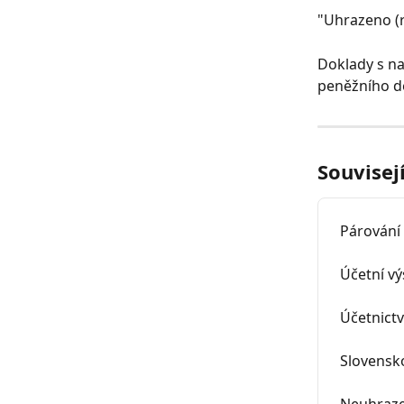
"Uhrazeno (r
Doklady s n
peněžního de
Souvisej
Párování
Účetní v
Účetnictv
Slovensko
Neuhraze