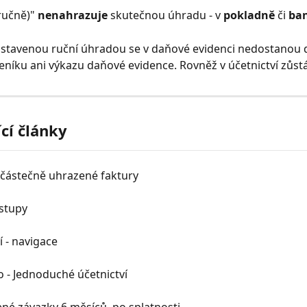
učně)" 
nenahrazuje
 skutečnou úhradu - v 
pokladně
 či 
ba
astavenou ruční úhradou se v daňové evidenci nedostanou 
níku ani výkazu daňové evidence. Rovněž v účetnictví zůstáv
ící články
 částečně uhrazené faktury
ýstupy
í - navigace
 - Jednoduché účetnictví
né závazky 6 měsíců  po splatnosti