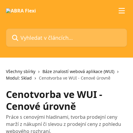
Přeskočit na hlavní obsah
Vyhledat v článcích…
Všechny sbírky
Báze znalostí webová aplikace (WUI)
Modul: Sklad
Cenotvorba ve WUI - Cenové úrovně
Cenotvorba ve WUI -
Cenové úrovně
Práce s cenovými hladinami, tvorba prodejní ceny
marží z nákupní či slevou z prodejní ceny z pohledu
webového rozhraní.