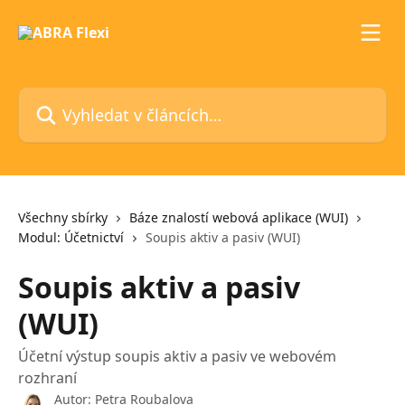
Přeskočit na hlavní obsah
Vyhledat v článcích…
Všechny sbírky
Báze znalostí webová aplikace (WUI)
Modul: Účetnictví
Soupis aktiv a pasiv (WUI)
Soupis aktiv a pasiv
(WUI)
Účetní výstup soupis aktiv a pasiv ve webovém
rozhraní
Autor:
Petra Roubalova