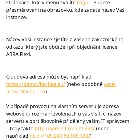
stránkách, kde v menu zvolíte 
Login
.  Budete 
přesměrování na obrazovku, kde zadáte název Vaší 
instance.
Název Vaší instance zjistíte z Vašeho zákaznického 
odkazu, který jste obdrželi při objednání licence 
ABRA Flexi. 
Cloudová adresa může být například
https://demo.flexibee.eu/
 (nebo obdobně 
vase-
firma.flexibee.eu
) 
V případě provozu na vlastním serveru je adresa 
webového rozhraní zvolená IP u vás v síti či název 
serveru a port libovolně přidělený vaším IT správcem 
– tedy takto 
http://server.firma.cz:434/
 (nebo 
například 
http://109.240.60.105:123/
)