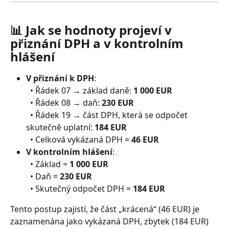
📊 Jak se hodnoty projeví v 
přiznání DPH a v kontrolním 
hlášení
V přiznání k DPH
:
 • Řádek 07 → základ daně: 
1 000 EUR
 • Řádek 08 → daň: 
230 EUR
 • Řádek 19 → část DPH, která se odpočet 
skutečně uplatní: 
184 EUR
 • Celková vykázaná DPH = 
46 EUR
V kontrolním hlášení
:
 • Základ = 
1 000 EUR
 • Daň = 
230 EUR
 • Skutečný odpočet DPH = 
184 EUR
Tento postup zajistí, že část „krácená“ (46 EUR) je 
zaznamenána jako vykázaná DPH, zbytek (184 EUR) 