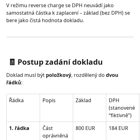
V režimu reverse charge se DPH neuvádí jako 
samostatná částka k zaplacení – základ (bez DPH) se 
bere jako čistá hodnota dokladu.
 🧾 Postup zadání dokladu 
Doklad musí být 
položkový
, rozdělený do 
dvou 
řádků
:
Řádka
Popis
Základ
DPH 
(stanovené 
“fiktivně”)
1. řádka
Část 
800 EUR
184 EUR
oprávněná 