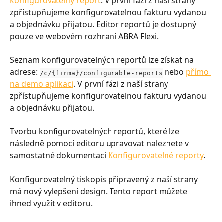
konfigurovatelný report
. V první fázi z naší strany 
zpřístupňujeme konfigurovatelnou fakturu vydanou 
a objednávku přijatou. Editor reportů je dostupný 
pouze ve webovém rozhraní ABRA Flexi.
Seznam konfigurovatelných reportů lze získat na 
adrese: 
 nebo 
přímo 
/c/{firma}/configurable-reports
na demo aplikaci
. V první fázi z naší strany 
zpřístupňujeme konfigurovatelnou fakturu vydanou 
a objednávku přijatou.
Tvorbu konfigurovatelných reportů, které lze 
následně pomocí editoru upravovat naleznete v 
samostatné dokumentaci 
Konfigurovatelné reporty
.
Konfigurovatelný tiskopis připravený z naší strany 
má nový vylepšení design. Tento report můžete 
ihned využít v editoru.