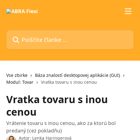
Preskoči na glavno vsebino
Poiščite članke ...
Vse zbirke
Báza znalostí desktopovej aplikácie (GUI)
Modul: Tovar
Vratka tovaru s inou cenou
Vratka tovaru s inou
cenou
Vrátenie tovaru s inou cenou, ako za ktorú bol
predaný (cez pokladňu)
Avtor:
Lenka Haringerová