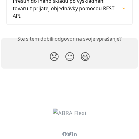
Presun do iného skladu po vyskladnení 
tovaru z prijatej objednávky pomocou REST 
API
Ste s tem dobili odgovor na svoje vprašanje?
😞
😐
😃