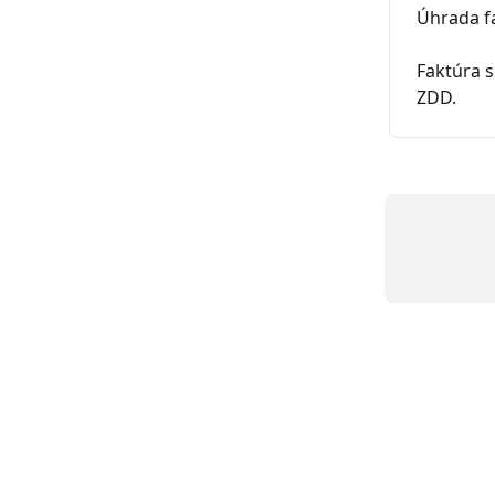
Úhrada f
Faktúra 
ZDD.