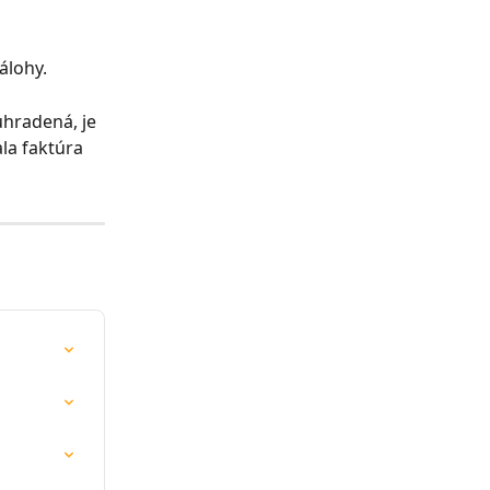
álohy.
uhradená, je 
la faktúra 