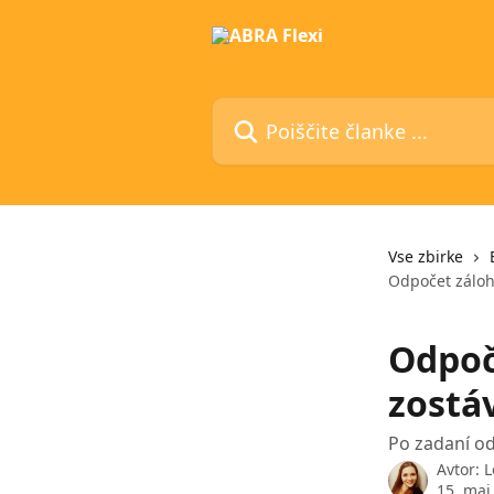
Preskoči na glavno vsebino
Poiščite članke ...
Vse zbirke
Odpočet záloh
Odpoč
zostá
Po zadaní od
Avtor:
L
15. maj