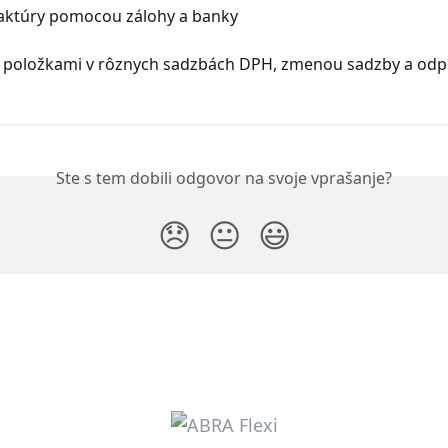
aktúry pomocou zálohy a banky
s položkami v rôznych sadzbách DPH, zmenou sadzby a od
Ste s tem dobili odgovor na svoje vprašanje?
😞
😐
😃