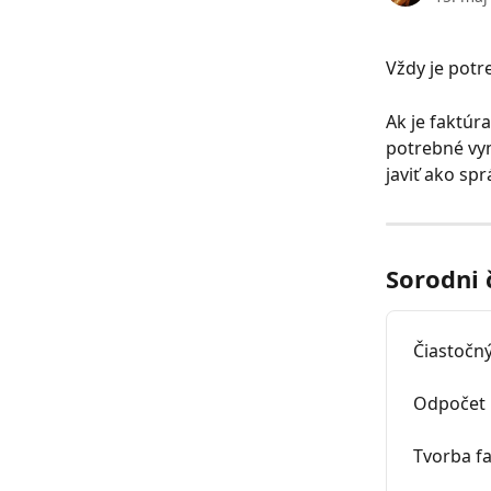
Vždy je potr
Ak je faktúr
potrebné vym
javiť ako sp
Sorodni 
Čiastočn
Odpočet 
Tvorba fa