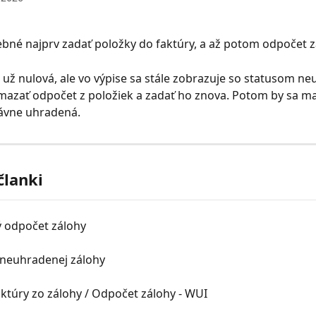
ebné najprv zadať položky do faktúry, a až potom odpočet z
a už nulová, ale vo výpise sa stále zobrazuje so statusom ne
azať odpočet z položiek a zadať ho znova. Potom by sa ma
rávne uhradená.
članki
ý odpočet zálohy
neuhradenej zálohy
ktúry zo zálohy / Odpočet zálohy - WUI