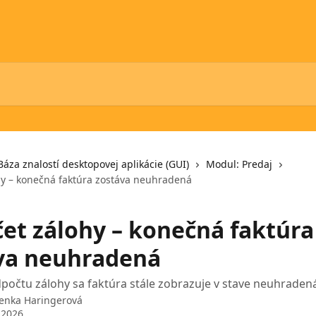
Báza znalostí desktopovej aplikácie (GUI)
Modul: Predaj
y – konečná faktúra zostáva neuhradená
et zálohy – konečná faktúra
va neuhradená
počtu zálohy sa faktúra stále zobrazuje v stave neuhraden
enka Haringerová
 2026