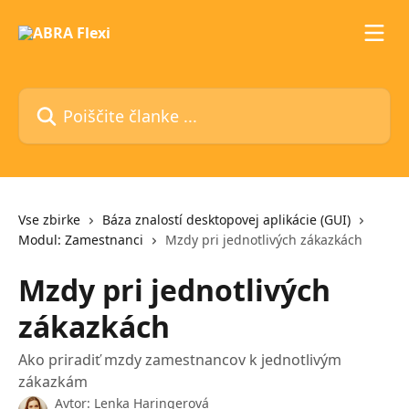
Preskoči na glavno vsebino
Poiščite članke ...
Vse zbirke
Báza znalostí desktopovej aplikácie (GUI)
Modul: Zamestnanci
Mzdy pri jednotlivých zákazkách
Mzdy pri jednotlivých
zákazkách
Ako priradiť mzdy zamestnancov k jednotlivým
zákazkám
Avtor:
Lenka Haringerová