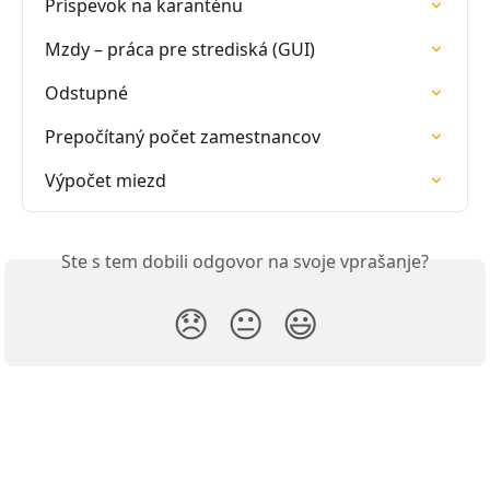
Príspevok na karanténu
Mzdy – práca pre strediská (GUI)
Odstupné
Prepočítaný počet zamestnancov
Výpočet miezd
Ste s tem dobili odgovor na svoje vprašanje?
😞
😐
😃