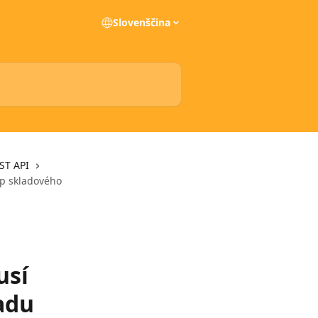
Slovenščina
ST API
yp skladového
usí
adu