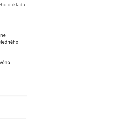
vého dokladu
dne 
sledného 
vého 