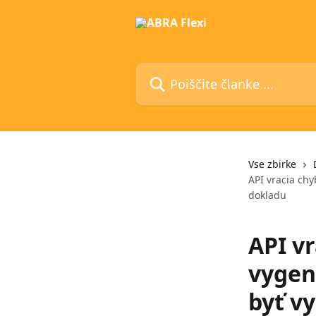
Preskoči na glavno vsebino
Poiščite članke ...
Vse zbirke
API vracia ch
dokladu
API vr
vygen
byť v