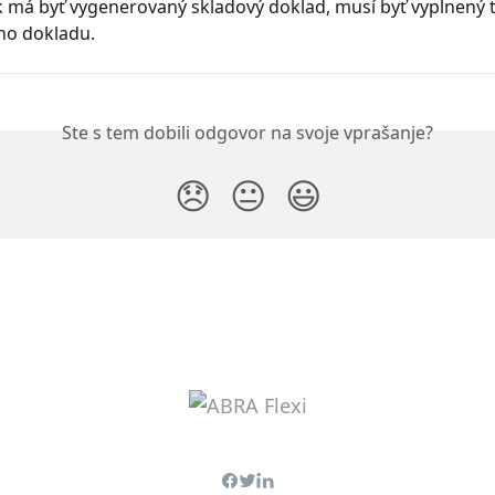
 má byť vygenerovaný skladový doklad, musí byť vyplnený t
ho dokladu.
Ste s tem dobili odgovor na svoje vprašanje?
😞
😐
😃