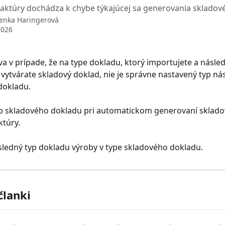
faktúry dochádza k chybe týkajúcej sa generovania sklado
enka Haringerová
2026
a v prípade, že na type dokladu, ktorý importujete a násle
vytvárate skladový doklad, nie je správne nastavený typ ná
dokladu.
yp skladového dokladu pri automatickom generovaní sklado
ktúry.
ledný typ dokladu výroby v type skladového dokladu.
članki