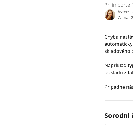
Pri importe 
Avtor:
L
7. maj 
Chyba nastáv
automaticky 
skladového 
Napríklad t
dokladu z fa
Prípadne nás
Sorodni 