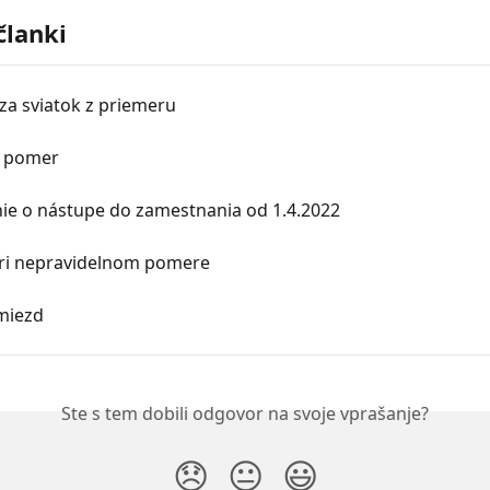
članki
za sviatok z priemeru
ý pomer
e o nástupe do zamestnania od 1.4.2022
pri nepravidelnom pomere
miezd
Ste s tem dobili odgovor na svoje vprašanje?
😞
😐
😃