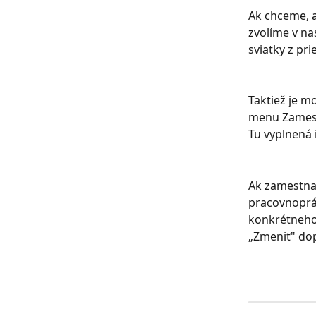
Ak chceme, a
zvolíme v na
sviatky z pr
Taktiež je m
menu Zamest
Tu vyplnená 
Ak zamestnan
pracovnopráv
konkrétneho 
„Zmeniť" do