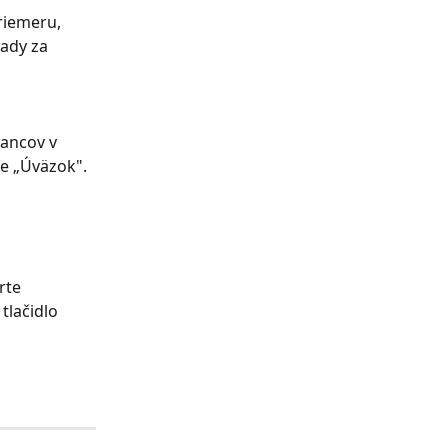
riemeru, 
ady za 
ancov v 
e „Úväzok". 
rte 
lačidlo 