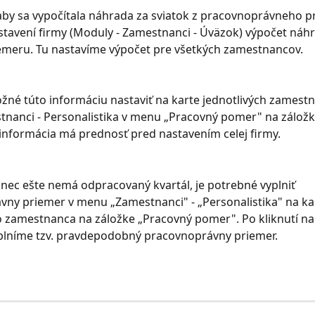
by sa vypočítala náhrada za sviatok z pracovnoprávneho p
stavení firmy (Moduly - Zamestnanci - Úväzok) výpočet náhr
iemeru. Tu nastavíme výpočet pre všetkých zamestnancov.
ožné túto informáciu nastaviť na karte jednotlivých zamestn
nanci - Personalistika v menu „Pracovný pomer" na záložk
informácia má prednosť pred nastavením celej firmy.
ec ešte nemá odpracovaný kvartál, je potrebné vyplniť 
ny priemer v menu „Zamestnanci" - „Personalistika" na ka
zamestnanca na záložke „Pracovný pomer". Po kliknutí na t
plníme tzv. pravdepodobný pracovnoprávny priemer.