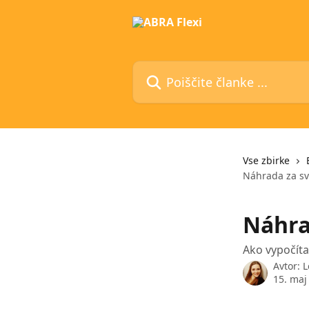
Preskoči na glavno vsebino
Poiščite članke ...
Vse zbirke
Náhrada za sv
Náhra
Ako vypočíta
Avtor:
L
15. maj