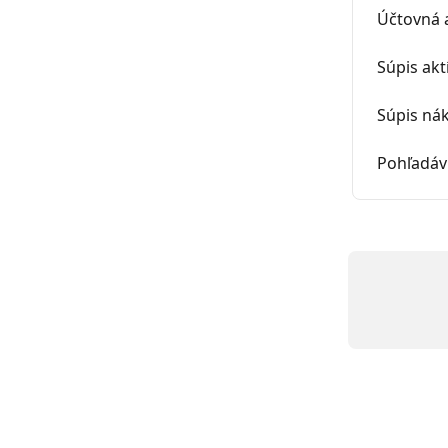
Účtovná 
Súpis akt
Súpis ná
Pohľadáv