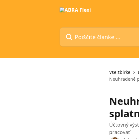
Preskoči na glavno vsebino
Poiščite članke ...
Vse zbirke
Neuhradené po
Neuhr
splatn
Účtovný výs
pracovať