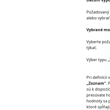
Požadovaný d
alebo vybrať
Vybrané mo
Vyberte pož
týkať.
Výber typu 
Pri definíci
„Zoznam"
. 
sú k dispozí
presúvate ho
hodnoty sa p
ktoré spĺňaj