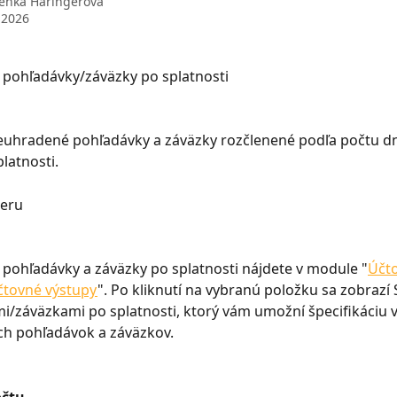
enka Haringerová
 2026
pohľadávky/záväzky po splatnosti
euhradené pohľadávky a záväzky rozčlenené podľa počtu dní
latnosti.
beru
ohľadávky a záväzky po splatnosti nájdete v module "
Účto
čtovné výstupy
". Po kliknutí na vybranú položku sa zobrazí
/záväzkami po splatnosti, ktorý vám umožní špecifikáciu 
h pohľadávok a záväzkov.
čtu