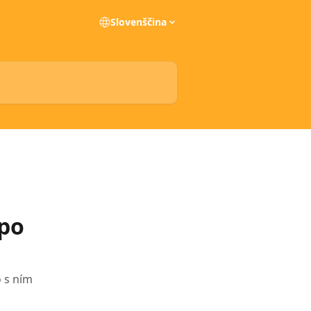
Slovenščina
po
 s ním