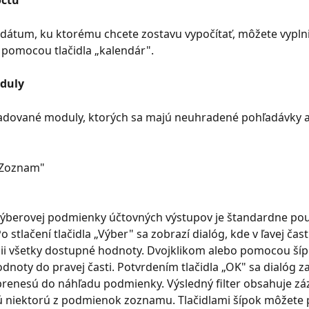
átum, ku ktorému chcete zostavu vypočítať, môžete vyplni
 pomocou tlačidla „kalendár".
duly
adované moduly, ktorých sa majú neuhradené pohľadávky a
„Zoznam"
i výberovej podmienky účtovných výstupov je štandardne pou
Po stlačení tlačidla „Výber" sa zobrazí dialóg, kde v ľavej ča
cii všetky dostupné hodnoty. Dvojklikom alebo pomocou šíp
dnoty do pravej časti. Potvrdením tlačidla „OK" sa dialóg za
renesú do náhľadu podmienky. Výsledný filter obsahuje zá
ú niektorú z podmienok zoznamu. Tlačidlami šípok môžete 