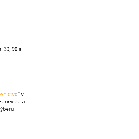
 30, 90 a 
vníctvo
" v 
 Sprievodca 
výberu 