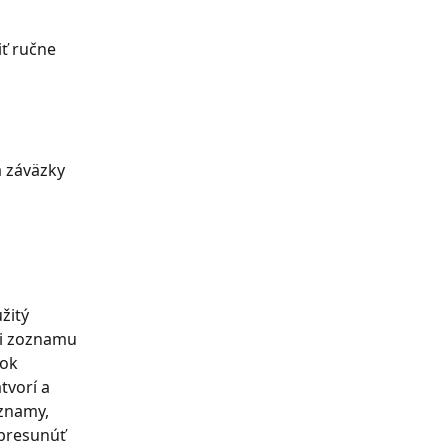
ť ručne 
 záväzky 
žitý 
sti zoznamu 
ok 
tvorí a 
znamy, 
presunúť 