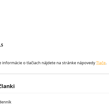
LS
 informácie o tlačiach nájdete na stránke nápovedy 
Tlače
.
članki
denník