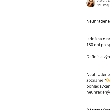
Avtor:
L
19. maj
Neuhradené 
Jedná sa o n
180 dní po sp
Definícia vý
Neuhradené p
zozname "
Ú
pohľadávkami
neuhradenýc
Dátum výpo