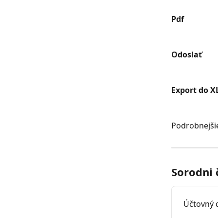
Pdf
Odoslať
Export do X
Podrobnejšie
Sorodni 
Účtovný 