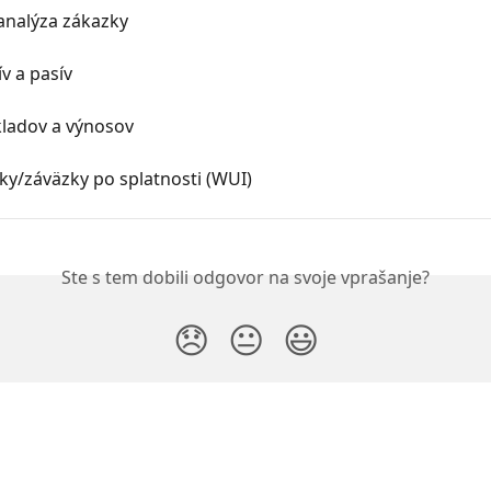
analýza zákazky
ív a pasív
kladov a výnosov
ky/záväzky po splatnosti (WUI)
Ste s tem dobili odgovor na svoje vprašanje?
😞
😐
😃