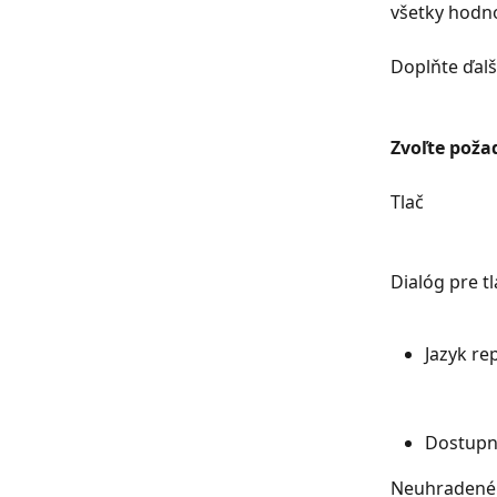
všetky hodno
Doplňte ďalši
Zvoľte poža
Tlač
Dialóg pre t
Jazyk re
Dostupn
Neuhradené 