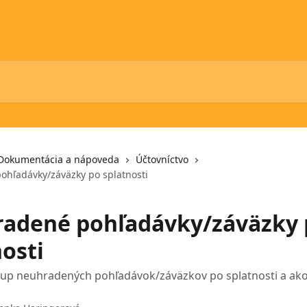
Dokumentácia a nápoveda
Účtovníctvo
hľadávky/záväzky po splatnosti
adené pohľadávky/záväzky 
osti
tup neuhradených pohľadávok/záväzkov po splatnosti a ako