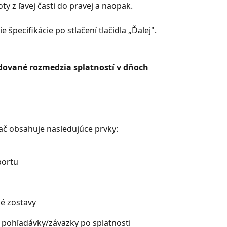
ty z ľavej časti do pravej a naopak.
e špecifikácie po stlačení tlačidla „Ďalej".
dované rozmedzia splatností v dňoch
lač obsahuje nasledujúce prvky:
portu
é zostavy
pohľadávky/záväzky po splatnosti