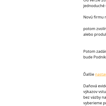
Od verzie 20
jednoduché ú
Novú firmu m
potom zvolím
alebo produ
Potom zadáme
bude Podnika
Ďalšie 
nasta
Daňová evide
výkazov vstu
bez väzby na
vyberieme p