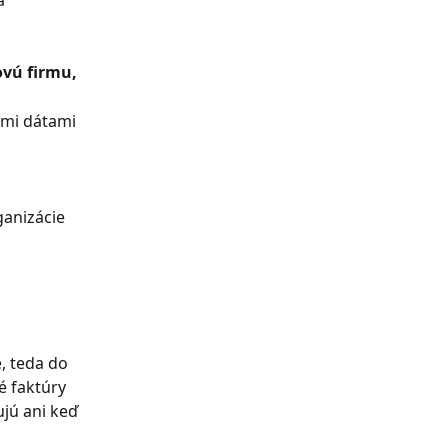
a 
ovú firmu, 
ími dátami 
ganizácie 
, teda do 
 faktúry 
jú ani keď 