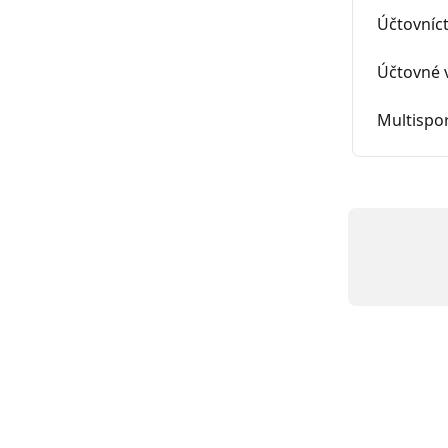
Účtovníc
Účtovné 
Multispor