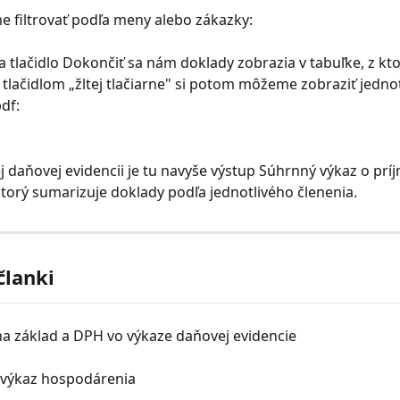
 filtrovať podľa meny alebo zákazky:
na tlačidlo Dokončiť sa nám doklady zobrazia v tabuľke, z kto
 tlačidlom „žltej tlačiarne" si potom môžeme zobraziť jednot
df:
j daňovej evidencii je tu navyše výstup Súhrnný výkaz o prí
torý sumarizuje doklady podľa jednotlivého členenia.
članki
na základ a DPH vo výkaze daňovej evidencie
výkaz hospodárenia