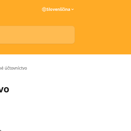
Slovenščina
é účtovníctvo
vo