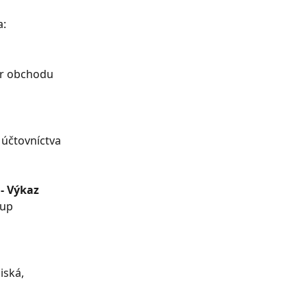
a:
er obchodu 
účtovníctva 
- Výkaz 
up 
iská, 