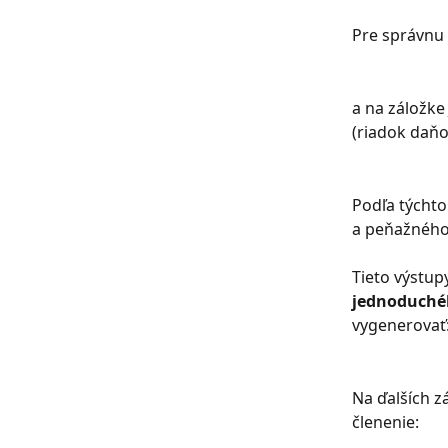
Pre správnu
a na záložk
(riadok daňo
Podľa týchto
a peňažného
Tieto výstu
jednoduché
vygenerovať
Na ďalších z
členenie: