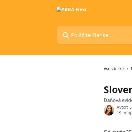
Preskoči na glavno vsebino
Poiščite članke ...
Vse zbirke
Slove
Daňová evide
Avtor:
L
19. maj