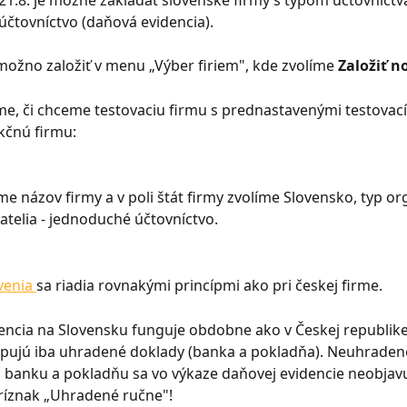
21.8. je možné zakladať slovenské firmy s typom účtovníctv
čtovníctvo (daňová evidencia).
ožno založiť v menu „Výber firiem", kde zvolíme 
Založiť n
e, či chceme testovaciu firmu s prednastavenými testovac
kčnú firmu:
 názov firmy a v poli štát firmy zvolíme Slovensko, typ or
telia - jednoduché účtovníctvo.
venia 
sa riadia rovnakými princípmi ako pri českej firme.
ncia na Slovensku funguje obdobne ako v Českej republike
pujú iba uhradené doklady (banka a pokladňa). Neuhradené
 banku a pokladňu sa vo výkaze daňovej evidencie neobjavu
ríznak „Uhradené ručne"!