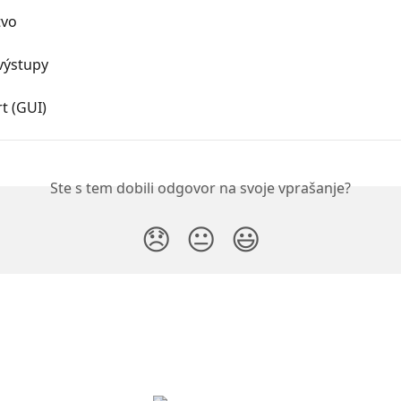
tvo
výstupy
t (GUI)
Ste s tem dobili odgovor na svoje vprašanje?
😞
😐
😃