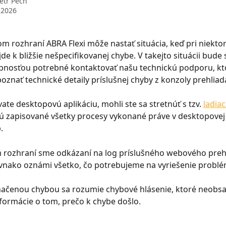
etr Pech
 2026
m rozhraní ABRA Flexi môže nastať situácia, keď pri niekto
de k bližšie nešpecifikovanej chybe. V takejto situácii bude 
nosťou potrebné kontaktovať našu technickú podporu, kt
oznať technické detaily príslušnej chyby z konzoly prehliad
ate desktopovú aplikáciu, mohli ste sa stretnúť s tzv. 
ladia
ú zapisované všetky procesy vykonané práve v desktopovej a
.
rozhraní sme odkázaní na log príslušného webového prehl
vnako oznámi všetko, čo potrebujeme na vyriešenie problé
načenou chybou sa rozumie chybové hlásenie, ktoré neobsa
ormácie o tom, prečo k chybe došlo.