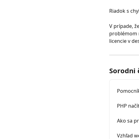
Riadok s chy
V prípade, ž
problémom ne
licencie v d
Sorodni 
Pomocník
PHP načít
Ako sa p
Vzhľad w