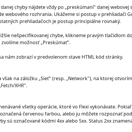
danej chyby nájdete vždy po „preskúmaní" danej webovej st
de webového rozhrania. Ukážeme si postup v prehliadači G
tatných prehliadačoch je postup principiálne rovnaký.
ližšie nešpecifikovanej chybe, klikneme pravým tlačidlom do 
a zvolíme možnosť „Preskúmať".
 sa nám zobrazí v predvolenom stave HTML kód stránky.
však na záložku „Sieť" (resp. „Network"), na ktorej otvorím
„Fetch/XHR".
enávané všetky operácie, ktoré vo Flexi vykonávate. Pokiaľ
označená červenou farbou, alebo ju môžete rozpoznať podľ
yby sú označované kódmi 4xx alebo 5xx. Status 2xx znamen