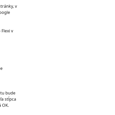
ránky, v 
oogle 
Flexi v 
e 
 tu bude 
a stĺpca 
á OK.