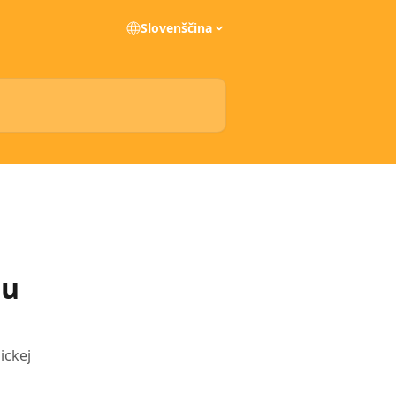
Slovenščina
su
ickej