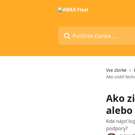
Preskoči na glavno vsebino
Poiščite članke ...
Vse zbirke
Ako zistiť tec
Ako zi
alebo
Kde nájsť lo
podpory?