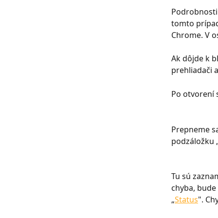
Podrobnosti 
tomto prípa
Chrome. V os
Ak dôjde k b
prehliadači 
Po otvorení
Prepneme sa 
podzáložku 
Tu sú zaznam
chyba, bude 
„
Status
". Ch