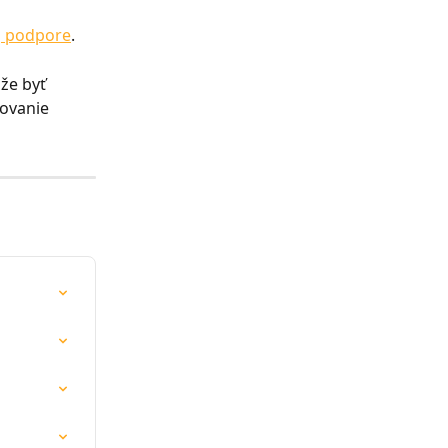
j podpore
.
že byť 
ovanie 