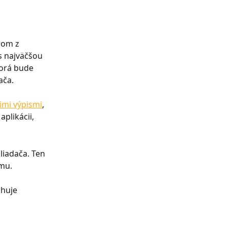
rom z 
s najväčšou 
orá bude 
ača.
cimi výpismi
, 
plikácii, 
iadača. Ten 
mu.
huje 