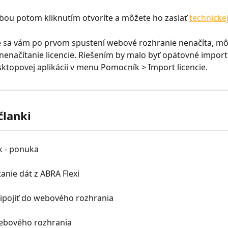
bou potom kliknutím otvoríte a môžete ho zaslať 
technicke
e sa vám po prvom spustení webové rozhranie nenačíta, mô
načítanie licencie. Riešením by malo byť opätovné import
esktopovej aplikácii v menu Pomocník > Import licencie.
članki
 - ponuka
anie dát z ABRA Flexi
ripojiť do webového rozhrania
ebového rozhrania