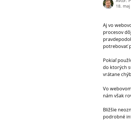
Avtor:
P
18. maj
Aj vo webovo
procesov dôj
pravdepodob
potrebovať p
Pokiaľ použív
do ktorých s
vrátane chýb
Vo webovom 
nám však ro
Bližšie neoz
podrobné inf