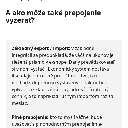
A ako môže také prepojenie 
vyzerať?
Základný export / import:
 v základnej 
integrácii sa predpokladá, že väčšina úkonov je 
riešená priamo v e-shope. Daný prevádzkovateľ 
si v ňom vystačí. Ekonomický systém dostáva 
iba údaje potrebné pre účtovníctvo, tzn. 
dochádza k prenosu vystavených faktúr bez 
vplyvu na skladové zásoby, adresár či interný 
cenník, a to napríklad ručným importom raz za 
mesiac.
Plné prepojenie:
 kto to myslí vážne, bude 
uvažovať s plnohodnotným prepojením e-