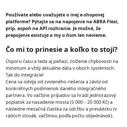
Používate alebo uvažujete o inej e-shopovej 
platforme? Pýtajte sa na napojenie na ABRA Flexi, 
príp. aspoň na API rozhranie. Je možné, že 
prepojenie existuje a my o ňom len nevieme.
Čo mi to prinesie a koľko to stojí?
Úsporu času a teda aj peňazí, zníženie chybovosti na 
minimum a vždy aktuálne dáta v oboch systémoch. 
Tak do integrácie!
Cena sa odvíja od zvoleného riešenia a závisí od 
konkrétnych podmienok daného integračného 
partnera. Vo väčšine prípadov sa hradí jednorazový 
poplatok za nasadenie mosta (5 000 – 20 000 Kč) a 
následne mesačná čiastka za údržbu a prevádzku (v 
rádoch stovák, väčšinou podľa počtu objednávok).