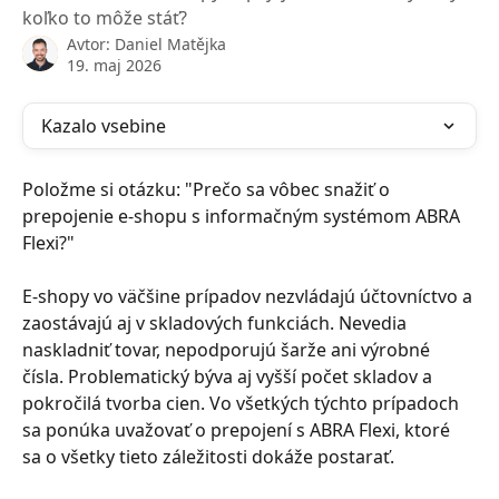
koľko to môže stáť?
Avtor:
Daniel Matějka
19. maj 2026
Kazalo vsebine
Položme si otázku: "Prečo sa vôbec snažiť o 
prepojenie e-shopu s informačným systémom ABRA 
Flexi?"
E-shopy vo väčšine prípadov nezvládajú účtovníctvo a 
zaostávajú aj v skladových funkciách. Nevedia 
naskladniť tovar, nepodporujú šarže ani výrobné 
čísla. Problematický býva aj vyšší počet skladov a 
pokročilá tvorba cien. Vo všetkých týchto prípadoch 
sa ponúka uvažovať o prepojení s ABRA Flexi, ktoré 
sa o všetky tieto záležitosti dokáže postarať.