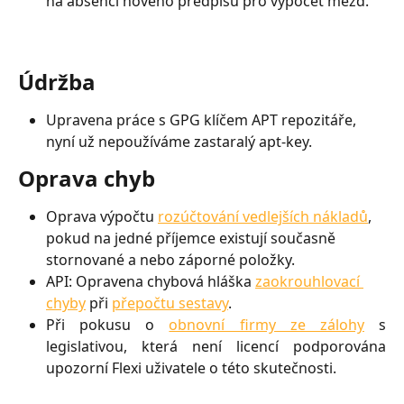
na absenci nového předpisu pro výpočet mezd.
Údržba
Upravena práce s GPG klíčem APT repozitáře, 
nyní už nepoužíváme zastaralý apt-key.
Oprava chyb
Oprava výpočtu 
rozúčtování vedlejších nákladů
, 
pokud na jedné příjemce existují současně 
stornované a nebo záporné položky.
API: Opravena chybová hláška 
zaokrouhlovací 
chyby
 při 
přepočtu sestavy
.
Při pokusu o
obnovní firmy ze zálohy
s
legislativou, která není licencí podporována
upozorní Flexi uživatele o této skutečnosti.