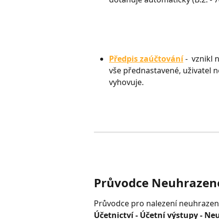
Předpis zaúčtování
 -  vznikl
vše přednastavené, uživatel 
vyhovuje.
Průvodce Neuhrazené
Průvodce pro nalezení neuhrazen
Účetnictví - Účetní výstupy - Ne