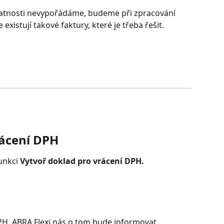
atnosti nevypořádáme, budeme při zpracování 
xistují takové faktury, které je třeba řešit.
rácení DPH
unkci 
Vytvoř doklad pro vrácení DPH.
PH, ABRA Flexi nás o tom bude informovat.