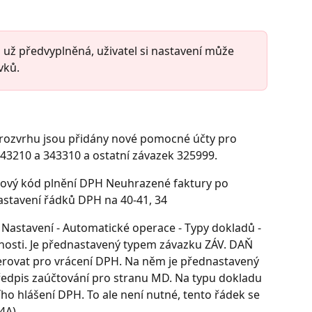
už předvyplněná, uživatel si nastavení může 
vků.
 rozvrhu jsou přidány nové pomocné účty pro 
43210 a 343310 a ostatní závazek 325999.
 nový kód plnění DPH Neuhrazené faktury po 
nastavení řádků DPH na 40-41, 34 
- Nastavení - Automatické operace - Typy dokladů - 
osti. Je přednastavený typem závazku ZÁV. DAŇ 
erovat pro vrácení DPH. Na něm je přednastavený 
ředpis zaúčtování pro stranu MD. Na typu dokladu 
ho hlášení DPH. To ale není nutné, tento řádek se 
74A)