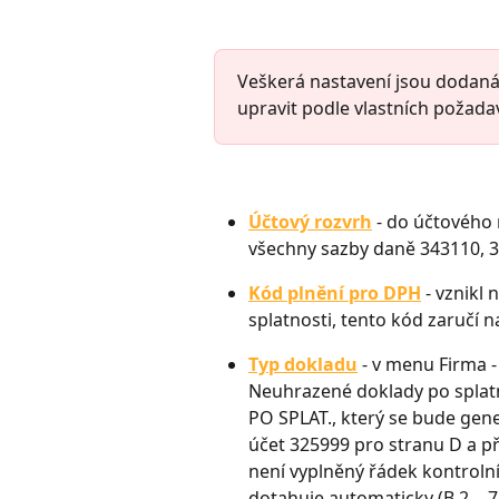
Veškerá nastavení jsou dodaná 
upravit podle vlastních požada
Účtový rozvrh
 - do účtového
všechny sazby daně 343110, 3
Kód plnění pro DPH
 - vznikl
splatnosti, tento kód zaručí 
Typ dokladu
 - v menu Firma 
Neuhrazené doklady po splatn
PO SPLAT., který se bude gen
účet 325999 pro stranu D a p
není vyplněný řádek kontrolní
dotahuje automaticky (B.2. - 