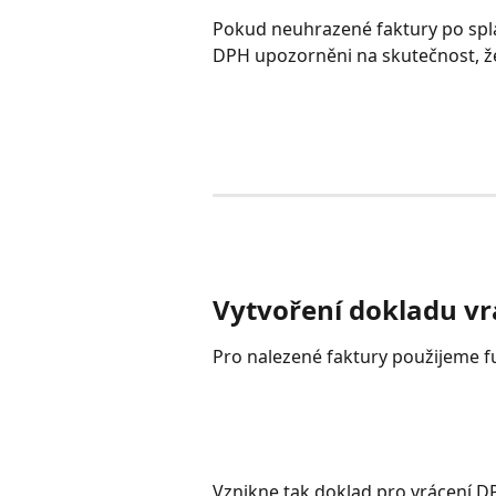
Pokud neuhrazené faktury po spl
DPH upozorněni na skutečnost, že e
Vytvoření dokladu v
Pro nalezené faktury použijeme f
Vznikne tak doklad pro vrácení D