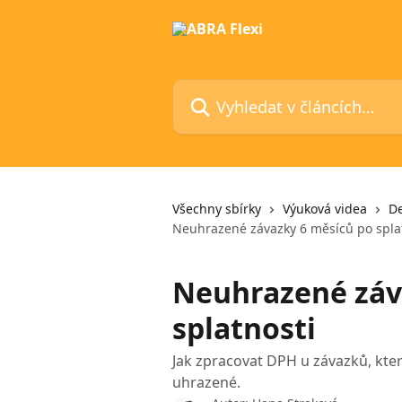
Přeskočit na hlavní obsah
Vyhledat v článcích…
Všechny sbírky
Výuková videa
De
Neuhrazené závazky 6 měsíců po spla
Neuhrazené záv
splatnosti
Jak zpracovat DPH u závazků, které
uhrazené.