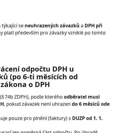
týkající se 
neuhrazených závazků
 a 
DPH při 
y platí především pro závazky vzniklé po tomto 
rácení odpočtu DPH u 
 (po 6-ti měsících od 
a zákona o DPH
(§ 74b ZDPH), podle kterého 
odběratel musí 
PH
, pokud závazek není uhrazen 
do 6 měsíců ode 
je pouze pro plnění (faktury) s 
DUZP od 1. 1. 
 vrací jen poměrná část odpočtu. Po úhradě 