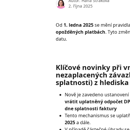
Autor:
Hana Straková
2. října 2025
Od 
1. ledna 2025
 se mění pravidla 
opožděných platbách
. Tyto změn
datu.
Klíčové novinky při v
nezaplacených závazků
splatnosti) z hledisk
Nově je zavedeno ustanovení 
vrátit uplatněný odpočet D
dne splatnosti faktury
Tento mechanismus se uplatňu
2025
 a dále.
V případě částečné úhrady se