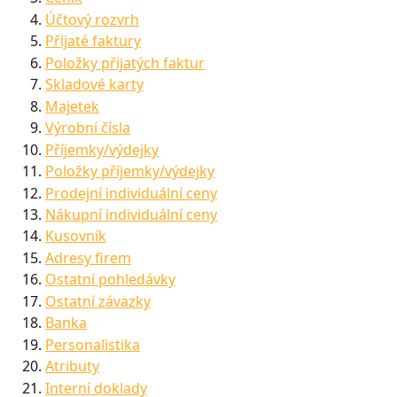
Účtový rozvrh
Přijaté faktury
Položky přijatých faktur
Skladové karty
Majetek
Výrobní čísla
Příjemky/výdejky
Položky příjemky/výdejky
Prodejní individuální ceny
Nákupní individuální ceny
Kusovník
Adresy firem
Ostatní pohledávky
Ostatní závazky
Banka
Personalistika
Atributy
Interní doklady