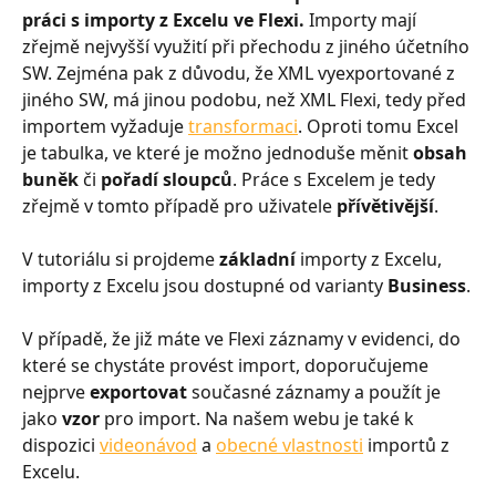
práci s importy z Excelu ve Flexi.
 Importy mají 
zřejmě nejvyšší využití při přechodu z jiného účetního 
SW. Zejména pak z důvodu, že XML vyexportované z 
jiného SW, má jinou podobu, než XML Flexi, tedy před 
importem vyžaduje 
transformaci
. Oproti tomu Excel 
je tabulka, ve které je možno jednoduše měnit 
obsah 
buněk 
či 
pořadí sloupců
. Práce s Excelem je tedy 
zřejmě v tomto případě pro uživatele 
přívětivější
.
V tutoriálu si projdeme 
základní
 importy z Excelu, 
importy z Excelu jsou dostupné od varianty 
Business
.
V případě, že již máte ve Flexi záznamy v evidenci, do 
které se chystáte provést import, doporučujeme 
nejprve 
exportovat
 současné záznamy a použít je 
jako 
vzor
 pro import. Na našem webu je také k 
dispozici 
videonávod
 a 
obecné vlastnosti
 importů z 
Excelu.