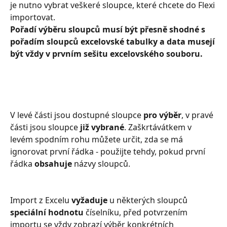
je nutno vybrat veškeré sloupce, které chcete do Flexi 
importovat. 
Pořadí výběru sloupců musí být přesně shodné s 
pořadím sloupců excelovské tabulky a data musejí 
být vždy v prvním sešitu excelovského souboru.
V levé části jsou dostupné sloupce 
pro výběr
, v pravé 
části jsou sloupce 
již vybrané
. Zaškrtávátkem v 
levém spodním rohu můžete určit, zda se má 
ignorovat první řádka - použijte tehdy, pokud první 
řádka 
obsahuje
 názvy sloupců.
Import z Excelu 
vyžaduje
 u některých sloupců 
speciální hodnotu 
číselníku, před potvrzením 
importu se vždy zobrazí výběr konkrétních 