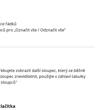
íce řádků
pců pro „Označit vše / Odznačit vše“
bujete zobrazit další sloupec, který se běžně 
upec zneviditelnit, použijte v záhlaví tabulky 
r sloupců"
lačítka