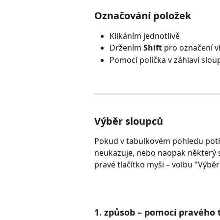
Označování položek
Klikáním jednotlivě
Držením 
Shift
 pro označení v
Pomocí políčka v záhlaví slou
Výběr sloupců
Pokud v tabulkovém pohledu potře
neukazuje, nebo naopak některý slo
pravé tlačítko myši – volbu "Výbě
1. způsob – pomocí pravého t