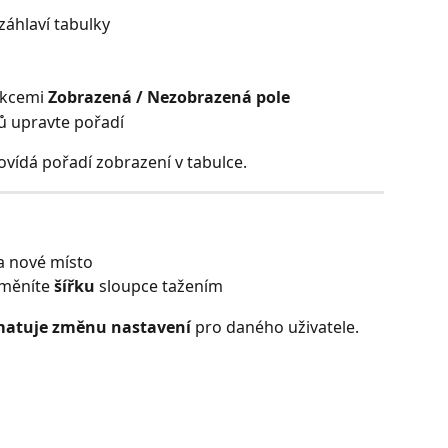
záhlaví tabulky
kcemi 
Zobrazená / Nezobrazená pole
ů upravte pořadí
vídá pořadí zobrazení v tabulce.
a nové místo
měníte 
šířku
 sloupce tažením
atuje změnu nastavení
 pro daného uživatele.