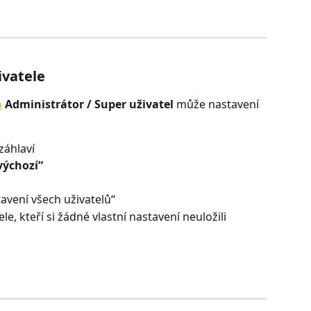
ivatele
o
Administrátor / Super uživatel
 může nastavení 
záhlaví
výchozí“
tavení všech uživatelů“
le, kteří si žádné vlastní nastavení neuložili