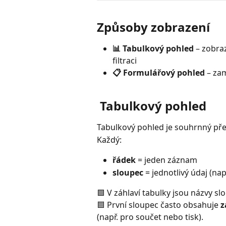
Způsoby zobrazení
📊 Tabulkový pohled
 – zobra
filtraci
📋 Formulářový pohled
 – za
 Tabulkový pohled
Tabulkový pohled je souhrnný pře
Každý:
řádek
 = jeden záznam
sloupec
 = jednotlivý údaj (na
🟩 V záhlaví tabulky jsou názvy sl
🟦 První sloupec často obsahuje 
z
(např. pro součet nebo tisk).