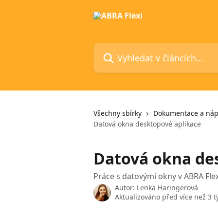
Přeskočit na hlavní obsah
Vyhledat v článcích…
Všechny sbírky
Dokumentace a ná
Datová okna desktopové aplikace
Datová okna de
Práce s datovými okny v ABRA Flex
Autor:
Lenka Haringerová
Aktualizováno před více než 3 