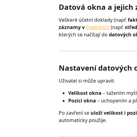
Datová okna a jejich
Veškeré účetní doklady (např. 
fak
záznamy v 
číselnících
 (např. 
stře
kterých se načítají do 
datových o
Nastavení datových 
Uživatel si může upravit:
Velikost okna
 – tažením myší
Pozici okna
 – uchopením a p
Po zavření se 
uloží velikost i poz
automaticky použije.