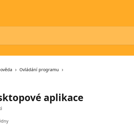
pověda
Ovládání programu
sktopové aplikace
i
týdny