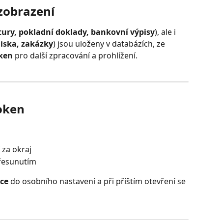
 zobrazení
tury, pokladní doklady, bankovní výpisy
), ale i 
diska, zakázky
) jsou uloženy v databázích, ze 
ken
 pro další zpracování a prohlížení.
oken
 za okraj
řesunutím
ice
 do osobního nastavení a při příštím otevření se 