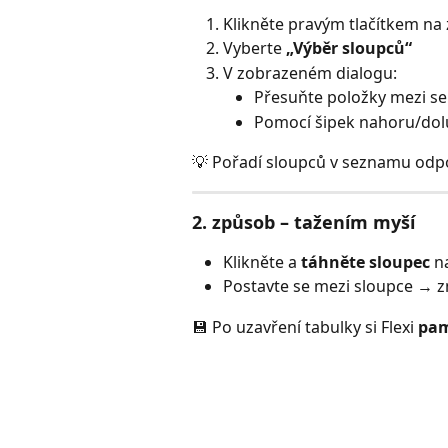
Klikněte pravým tlačítkem na 
Vyberte 
„Výběr sloupců“
V zobrazeném dialogu:
Přesuňte položky mezi se
Pomocí šipek nahoru/dol
💡 Pořadí sloupců v seznamu odpo
2. způsob – tažením myší
Klikněte a 
táhněte sloupec
 n
Postavte se mezi sloupce → z
💾 Po uzavření tabulky si Flexi 
pam