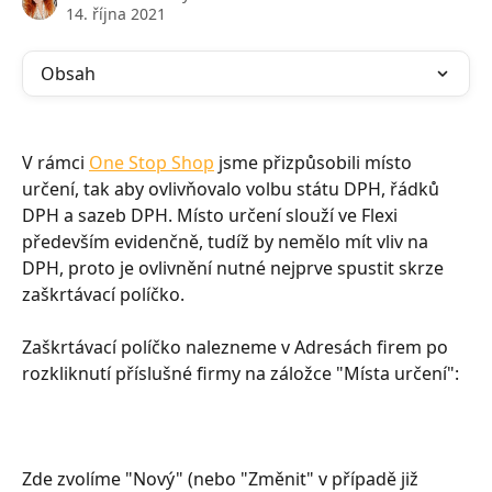
14. října 2021
Obsah
V rámci 
One Stop Shop
 jsme přizpůsobili místo 
určení, tak aby ovlivňovalo volbu státu DPH, řádků 
DPH a sazeb DPH. Místo určení slouží ve Flexi 
především evidenčně, tudíž by nemělo mít vliv na 
DPH, proto je ovlivnění nutné nejprve spustit skrze 
zaškrtávací políčko.
Zaškrtávací políčko nalezneme v Adresách firem po 
rozkliknutí příslušné firmy na záložce "Místa určení":
Zde zvolíme "Nový" (nebo "Změnit" v případě již 