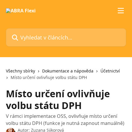
Přeskočit na hlavní obsah
Vyhledat v článcích…
Všechny sbírky
Dokumentace a nápověda
Účetnictví
Místo určení ovlivňuje volbu státu DPH
Místo určení ovlivňuje
volbu státu DPH
V rámci implementace OSS, ovlivňuje místo určení
volbu státu DPH (funkce je nutná zapnout manuálně)
Autor:
Zuzana Sýkorová