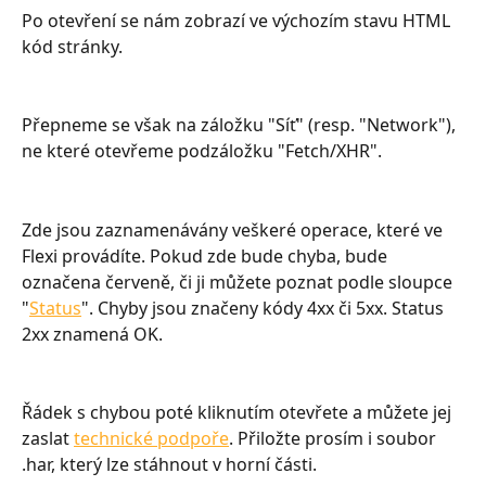
Po otevření se nám zobrazí ve výchozím stavu HTML 
kód stránky. 
Přepneme se však na záložku "Síť" (resp. "Network"), 
ne které otevřeme podzáložku "Fetch/XHR".
Zde jsou zaznamenávány veškeré operace, které ve 
Flexi provádíte. Pokud zde bude chyba, bude 
označena červeně, či ji můžete poznat podle sloupce 
"
Status
". Chyby jsou značeny kódy 4xx či 5xx. Status 
2xx znamená OK.
Řádek s chybou poté kliknutím otevřete a můžete jej 
zaslat 
technické podpoře
. Přiložte prosím i soubor 
.har, který lze stáhnout v horní části.