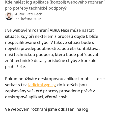
Kde nalézt log aplikace (konzoli) webového rozhraní
pro potřeby technické podpory?
Autor:
Petr Pech
22. května 2026
I ve webovém rozhraní ABRA Flexi může nastat 
situace, kdy při některém z procesů dojde k blíže 
nespecifikované chybě. V takové situaci bude s 
největší pravděpodobností zapotřebí kontaktovat 
naši technickou podporu, která bude potřebovat 
znát technické detaily příslušné chyby z konzole 
prohlížeče.
Pokud používáte desktopovou aplikaci, mohli jste se 
setkat s tzv. 
ladícími výpisy
, do kterých jsou 
zapisovány veškeré procesy provedené právě v 
desktopové aplikaci, včetně chyb.
Ve webovém rozhraní jsme odkázáni na log 