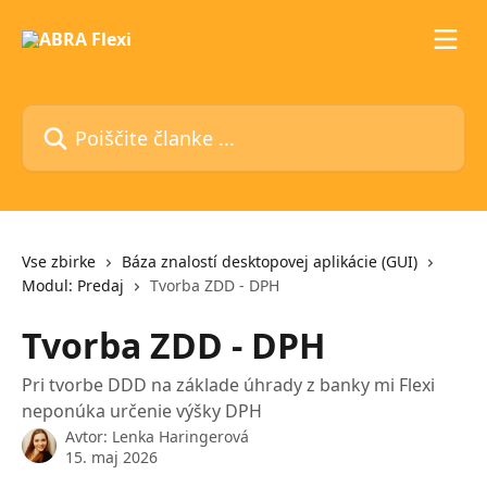
Preskoči na glavno vsebino
Poiščite članke ...
Vse zbirke
Báza znalostí desktopovej aplikácie (GUI)
Modul: Predaj
Tvorba ZDD - DPH
Tvorba ZDD - DPH
Pri tvorbe DDD na základe úhrady z banky mi Flexi
neponúka určenie výšky DPH
Avtor:
Lenka Haringerová
15. maj 2026