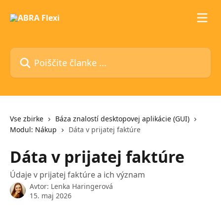
Preskoči na glavno vsebino
Poiščite članke ...
Vse zbirke
Báza znalostí desktopovej aplikácie (GUI)
Modul: Nákup
Dáta v prijatej faktúre
Dáta v prijatej faktúre
Údaje v prijatej faktúre a ich význam
Avtor:
Lenka Haringerová
15. maj 2026