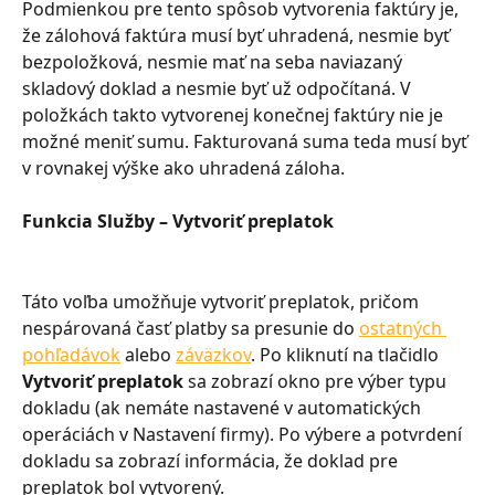
Podmienkou pre tento spôsob vytvorenia faktúry je, 
že zálohová faktúra musí byť uhradená, nesmie byť 
bezpoložková, nesmie mať na seba naviazaný 
skladový doklad a nesmie byť už odpočítaná. V 
položkách takto vytvorenej konečnej faktúry nie je 
možné meniť sumu. Fakturovaná suma teda musí byť 
v rovnakej výške ako uhradená záloha.
Funkcia Služby – Vytvoriť preplatok
Táto voľba umožňuje vytvoriť preplatok, pričom 
nespárovaná časť platby sa presunie do 
ostatných 
pohľadávok
 alebo 
záväzkov
. Po kliknutí na tlačidlo 
Vytvoriť preplatok
 sa zobrazí okno pre výber typu 
dokladu (ak nemáte nastavené v automatických 
operáciách v Nastavení firmy). Po výbere a potvrdení 
dokladu sa zobrazí informácia, že doklad pre 
preplatok bol vytvorený.