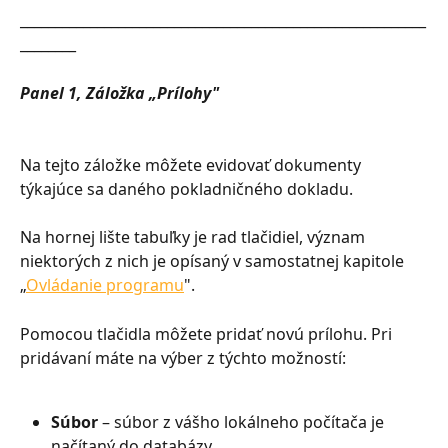
__________________________________________________________
________
Panel 1, Záložka „Prílohy"
Na tejto záložke môžete evidovať dokumenty 
týkajúce sa daného pokladničného dokladu.
Na hornej lište tabuľky je rad tlačidiel, význam 
niektorých z nich je opísaný v samostatnej kapitole 
„
Ovládanie programu
".
Pomocou tlačidla môžete pridať novú prílohu. Pri 
pridávaní máte na výber z týchto možností:
Súbor
 – súbor z vášho lokálneho počítača je 
načítaný do databázy,