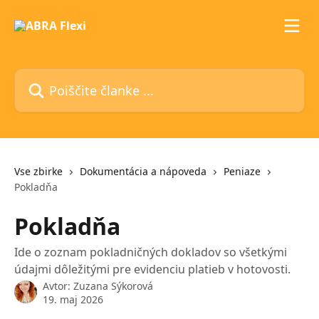
Preskoči na glavno vsebino
Poiščite članke ...
Vse zbirke
Dokumentácia a nápoveda
Peniaze
Pokladňa
Pokladňa
Ide o zoznam pokladničných dokladov so všetkými
údajmi dôležitými pre evidenciu platieb v hotovosti.
Avtor:
Zuzana Sýkorová
19. maj 2026