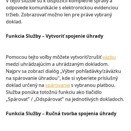
V tejto službe sú k dispozícii kompletné správy a 
odpovede komunikácie s elektronickou evidenciou 
tržieb. Zobrazovať možno len pre práve vybraný 
doklad.
Funkcia Služby – Vytvoriť spojenie úhrady
Pomocou tejto voľby môžete vytvoriť/zrušiť 
väzbu
medzi uhrádzajúcim a uhrádzaným dokladom. 
Najprv sa zobrazí dialóg „Výber pohľadávky/záväzku 
na spárovanie úhradou", kde si vyberiete príslušný 
doklad určený na 
spárovanie
 s vybranou platbou. 
Služba ponúka totožnú funkciu ako tlačidlo 
„Spárovať" / „Odspárovať" na jednotlivých dokladoch.
Funkcia Služby – Ručná tvorba spojenia úhrady