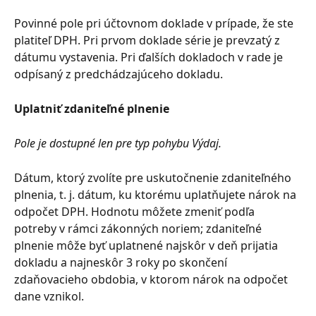
Povinné pole pri účtovnom doklade v prípade, že ste 
platiteľ DPH. Pri prvom doklade série je prevzatý z 
dátumu vystavenia. Pri ďalších dokladoch v rade je 
odpísaný z predchádzajúceho dokladu.
Uplatniť zdaniteľné plnenie
Pole je dostupné len pre typ pohybu Výdaj.
Dátum, ktorý zvolíte pre uskutočnenie zdaniteľného 
plnenia, t. j. dátum, ku ktorému uplatňujete nárok na 
odpočet DPH. Hodnotu môžete zmeniť podľa 
potreby v rámci zákonných noriem; zdaniteľné 
plnenie môže byť uplatnené najskôr v deň prijatia 
dokladu a najneskôr 3 roky po skončení 
zdaňovacieho obdobia, v ktorom nárok na odpočet 
dane vznikol.