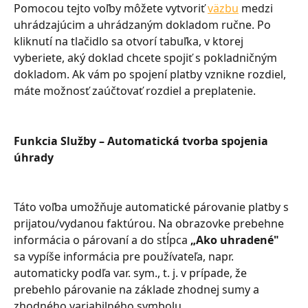
Pomocou tejto voľby môžete vytvoriť 
väzbu
 medzi 
uhrádzajúcim a uhrádzaným dokladom ručne. Po 
kliknutí na tlačidlo sa otvorí tabuľka, v ktorej 
vyberiete, aký doklad chcete spojiť s pokladničným 
dokladom. Ak vám po spojení platby vznikne rozdiel, 
máte možnosť zaúčtovať rozdiel a preplatenie.
Funkcia Služby – Automatická tvorba spojenia 
úhrady
Táto voľba umožňuje automatické párovanie platby s 
prijatou/vydanou faktúrou. Na obrazovke prebehne 
informácia o párovaní a do stĺpca 
„Ako uhradené"
sa vypíše informácia pre používateľa, napr. 
automaticky podľa var. sym., t. j. v prípade, že 
prebehlo párovanie na základe zhodnej sumy a 
zhodného variabilného symbolu.