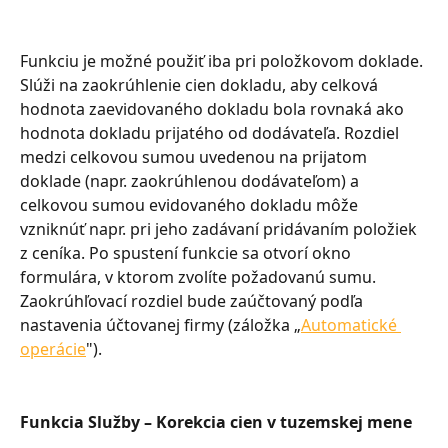
Funkciu je možné použiť iba pri položkovom doklade. 
Slúži na zaokrúhlenie cien dokladu, aby celková 
hodnota zaevidovaného dokladu bola rovnaká ako 
hodnota dokladu prijatého od dodávateľa. Rozdiel 
medzi celkovou sumou uvedenou na prijatom 
doklade (napr. zaokrúhlenou dodávateľom) a 
celkovou sumou evidovaného dokladu môže 
vzniknúť napr. pri jeho zadávaní pridávaním položiek 
z ceníka. Po spustení funkcie sa otvorí okno 
formulára, v ktorom zvolíte požadovanú sumu. 
Zaokrúhľovací rozdiel bude zaúčtovaný podľa 
nastavenia účtovanej firmy (záložka „
Automatické 
operácie
").
Funkcia Služby – Korekcia cien v tuzemskej mene