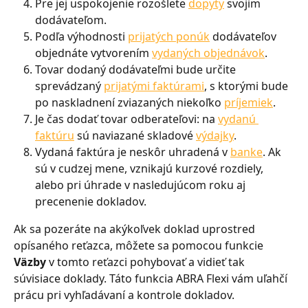
Pre jej uspokojenie rozošlete 
dopyty
 svojim 
dodávateľom.
Podľa výhodnosti 
prijatých ponúk
 dodávateľov 
objednáte vytvorením 
vydaných objednávok
.
Tovar dodaný dodávateľmi bude určite 
sprevádzaný 
prijatými faktúrami
, s ktorými bude 
po naskladnení zviazaných niekoľko 
príjemiek
.
Je čas dodať tovar odberateľovi: na 
vydanú 
faktúru
 sú naviazané skladové 
výdajky
.
Vydaná faktúra je neskôr uhradená v 
banke
. Ak 
sú v cudzej mene, vznikajú kurzové rozdiely, 
alebo pri úhrade v nasledujúcom roku aj 
precenenie dokladov.
Ak sa pozeráte na akýkoľvek doklad uprostred 
opísaného reťazca, môžete sa pomocou funkcie 
Väzby
 v tomto reťazci pohybovať a vidieť tak 
súvisiace doklady. Táto funkcia ABRA Flexi vám uľahčí 
prácu pri vyhľadávaní a kontrole dokladov.