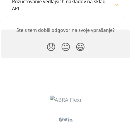
Rozúčtovanie vedľajších nákladov na sklad – 
API
Ste s tem dobili odgovor na svoje vprašanje?
😞
😐
😃