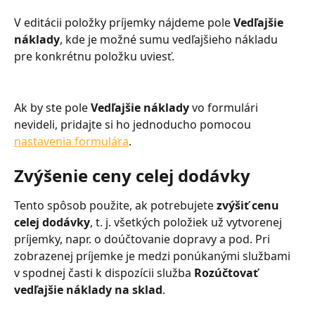
V editácii položky príjemky nájdeme pole 
Vedľajšie 
náklady
, kde je možné sumu vedľajšieho nákladu 
pre konkrétnu položku uviesť.
Ak by ste pole 
Vedľajšie náklady
 vo formulári 
nevideli, pridajte si ho jednoducho pomocou 
nastavenia formulára
.
Zvýšenie ceny celej dodávky
Tento spôsob použite, ak potrebujete 
zvýšiť cenu 
celej dodávky
, t. j. všetkých položiek už vytvorenej 
príjemky, napr. o doúčtovanie dopravy a pod. Pri 
zobrazenej príjemke je medzi ponúkanými službami 
v spodnej časti k dispozícii služba 
Rozúčtovať 
vedľajšie náklady na sklad
.