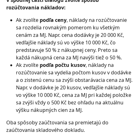
V spodnej časti dialógu zvoľte spôsob 
rozúčtovania nákladov:
Ak zvolíte 
podľa ceny
, náklady na rozúčtovanie 
sa rozdelia rovnakým pomerom ku všetkým 
cenám za MJ. Napr. cena dodávky je 20 000 Kč, 
vedľajšie náklady sú vo výške 10 000 Kč, čo 
predstavuje 50 % z nákupnej ceny. Preto sa 
každá nákupná cena za MJ navýši tiež o 50 %.
Ak zvolíte 
podľa počtu kusov
, náklady na 
rozúčtovanie sa vydelia počtom kusov v dodávke 
a o zistenú cenu sa zvýši obstarávacia cena za MJ. 
Napr. v dodávke je 20 kusov, vedľajšie náklady sú 
vo výške 10 000 Kč, cena za MJ pri každej položke 
sa zvýši vždy o 500 Kč bez ohľadu na aktuálnu 
výšku nákupných cien za MJ.
Oba spôsoby zaúčtovania sa premietajú do 
zaúčtovania skladového dokladu.