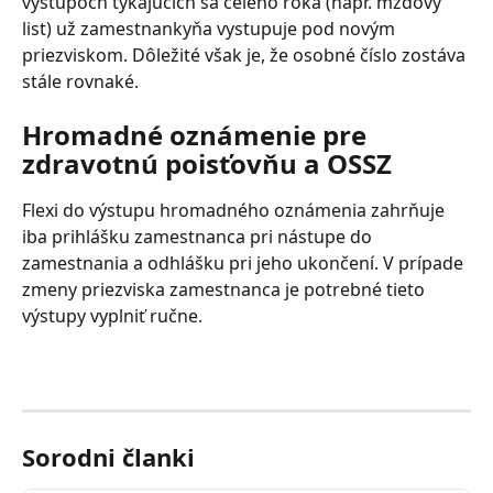
výstupoch týkajúcich sa celého roka (napr. mzdový 
list) už zamestnankyňa vystupuje pod novým 
priezviskom. Dôležité však je, že osobné číslo zostáva 
stále rovnaké.
Hromadné oznámenie pre 
zdravotnú poisťovňu a OSSZ
Flexi do výstupu hromadného oznámenia zahrňuje 
iba prihlášku zamestnanca pri nástupe do 
zamestnania a odhlášku pri jeho ukončení. V prípade 
zmeny priezviska zamestnanca je potrebné tieto 
výstupy vyplniť ručne.
Sorodni članki