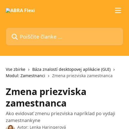
Preskoči na glavno vsebino
Poiščite članke ...
Vse zbirke
Báza znalostí desktopovej aplikácie (GUI)
Modul: Zamestnanci
Zmena priezviska zamestnanca
Zmena priezviska
zamestnanca
Ako evidovať zmenu priezviska napríklad po vydaji
zamestnankyne
Avtor:
Lenka Haringerová