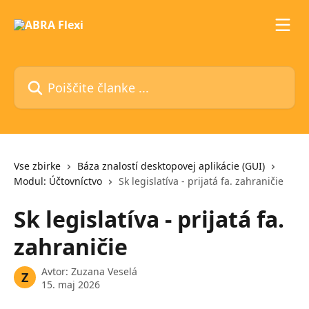
Preskoči na glavno vsebino
Poiščite članke ...
Vse zbirke
Báza znalostí desktopovej aplikácie (GUI)
Modul: Účtovníctvo
Sk legislatíva - prijatá fa. zahraničie
Sk legislatíva - prijatá fa.
zahraničie
Avtor:
Zuzana Veselá
Z
15. maj 2026