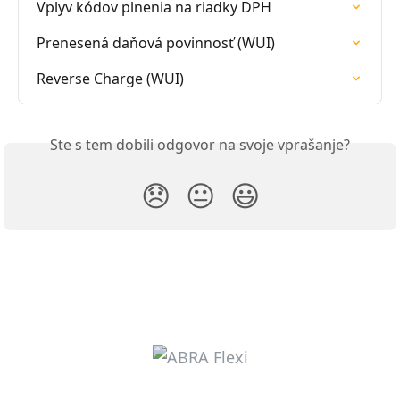
Vplyv kódov plnenia na riadky DPH
Prenesená daňová povinnosť (WUI)
Reverse Charge (WUI)
Ste s tem dobili odgovor na svoje vprašanje?
😞
😐
😃