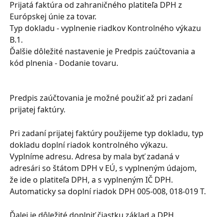
Prijatá faktúra od zahraničného platiteľa DPH z 
Európskej únie za tovar.
Typ dokladu - vyplnenie riadkov Kontrolného výkazu 
B.1.
Ďalšie dôležité nastavenie je Predpis zaúčtovania a 
kód plnenia - Dodanie tovaru.
Predpis zaúčtovania je možné použiť až pri zadaní 
prijatej faktúry.
Pri zadaní prijatej faktúry použijeme typ dokladu, typ 
dokladu doplní riadok kontrolného výkazu.
Vyplníme adresu. Adresa by mala byť zadaná v 
adresári so štátom DPH v EÚ, s vyplneným údajom, 
že ide o platiteľa DPH, a s vyplneným IČ DPH.
Automaticky sa doplní riadok DPH 005-008, 018-019 T.
Ďalej je dôležité doplniť čiastku základ a DPH.