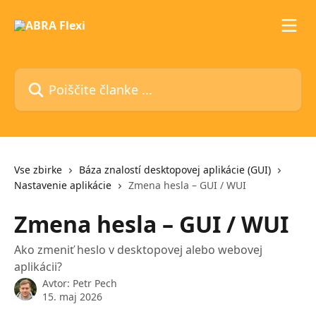
Preskoči na glavno vsebino
Poiščite članke ...
Vse zbirke
Báza znalostí desktopovej aplikácie (GUI)
Nastavenie aplikácie
Zmena hesla – GUI / WUI
Zmena hesla – GUI / WUI
Ako zmeniť heslo v desktopovej alebo webovej
aplikácii?
Avtor:
Petr Pech
15. maj 2026