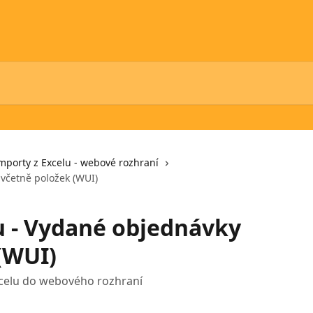
mporty z Excelu - webové rozhraní
 včetně položek (WUI)
u - Vydané objednávky
(WUI)
celu do webového rozhraní