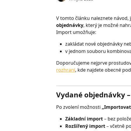
V tomto článku naleznete návod, j
objednávky
, který je možné nahr
Import umožňuje:
zakládat nové objednávky ne
v jednom souboru kombinova
Doporučujeme nejprve prostudova
rozhraní
, kde najdete obecné pod
Vydané objednávky –
Po zvolení možnosti 
„Importovat 
Základní import
 – bez polož
Rozšířený import
 – včetně p