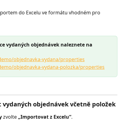
exportem do Excelu ve formátu vhodném pro 
nce vydaných objednávek naleznete na 
i/demo/objednavka-vydana/properties
i/demo/objednavka-vydana-polozka/properties
t vydaných objednávek včetně položek
y
 zvolte 
„Importovat z Excelu“
.