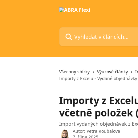
Přeskočit na hlavní obsah
Vyhledat v článcích…
Všechny sbírky
Výukové články
I
Importy z Excelu - Vydané objednávky
Importy z Excel
včetně položek 
Import vydaných objednávek z Ex
Autor:
Petra Roubalova
7. října 2025