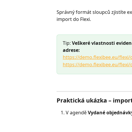
Správný formát sloupců zjistíte 
import do Flexi.
Tip: 
Veškeré vlastnosti evide
adrese:
https://demo.flexibee.eu/flex
https://demo.flexibee.eu/flex
Praktická ukázka – impor
V agendě 
Vydané objednávk