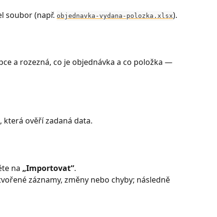
l soubor (např. 
).
objednavka-vydana-polozka.xlsx
upce a rozezná, co je objednávka a co položka — 
, která ověří zadaná data. 
ěte na 
„Importovat“
. 
ytvořené záznamy, změny nebo chyby; následně 
 