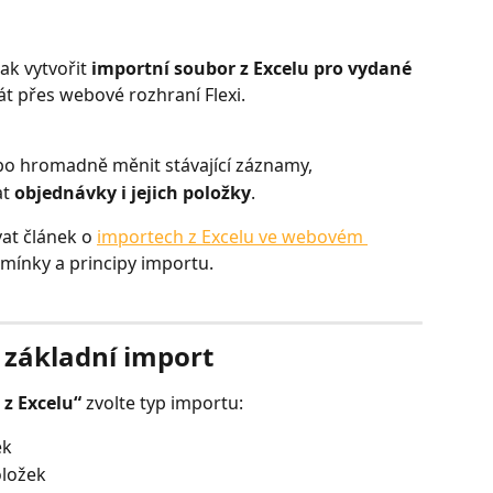
ak vytvořit 
importní soubor z Excelu pro vydané 
át přes webové rozhraní Flexi.
bo hromadně měnit stávající záznamy,
t 
objednávky i jejich položky
.
t článek o 
importech z Excelu ve webovém 
mínky a principy importu.
 základní import
z Excelu“
 zvolte typ importu:
ek
oložek