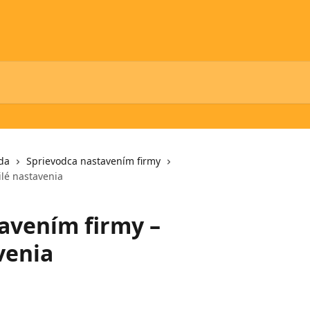
da
Sprievodca nastavením firmy
ilé nastavenia
avením firmy –
venia