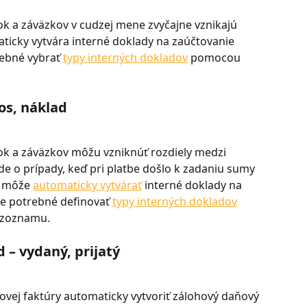
ok a záväzkov v cudzej mene zvyčajne vznikajú 
ticky vytvára interné doklady na zaúčtovanie 
rebné vybrať 
typy interných dokladov
 pomocou 
os, náklad
vok a záväzkov môžu vzniknúť rozdiely medzi 
de o prípady, keď pri platbe došlo k zadaniu sumy 
m môže 
automaticky vytvárať
 interné doklady na 
je potrebné definovať 
typy interných dokladov
 zoznamu.
 – vydaný, prijatý
ej faktúry automaticky vytvoriť zálohový daňový 