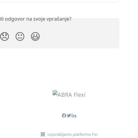
ili odgovor na svoje vprašanje?
😞
😐
😃
Uporabljamo platformo Fin