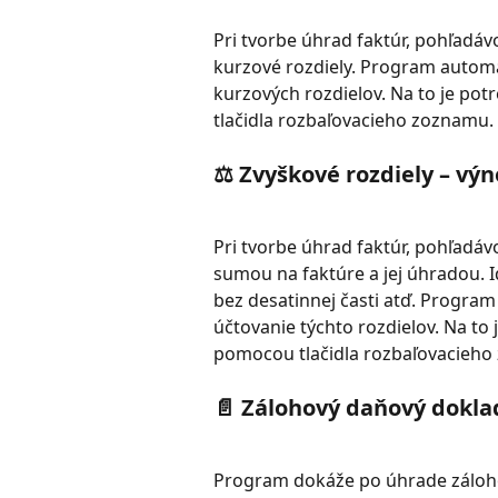
Pri tvorbe úhrad faktúr, pohľadáv
kurzové rozdiely. Program automa
kurzových rozdielov. Na to je pot
tlačidla rozbaľovacieho zoznamu.
⚖️ Zvyškové rozdiely – výn
Pri tvorbe úhrad faktúr, pohľadá
sumou na faktúre a jej úhradou. I
bez desatinnej časti atď. Progra
účtovanie týchto rozdielov. Na to 
pomocou tlačidla rozbaľovacieho
📄 Zálohový daňový doklad
Program dokáže po úhrade zálohov