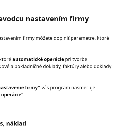
ievodcu nastavením firmy
stavením firmy môžete doplniť parametre, ktoré 
ktoré 
automatické operácie
 pri tvorbe 
ové a pokladničné doklady, faktúry alebo doklady 
nastavenie firmy"
 vás program nasmeruje 
 operácie"
.
os, náklad