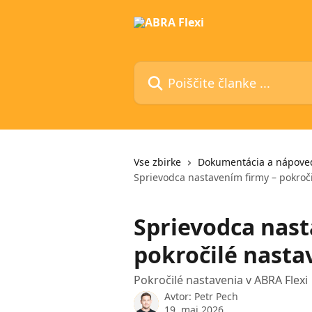
Preskoči na glavno vsebino
Poiščite članke ...
Vse zbirke
Dokumentácia a nápove
Sprievodca nastavením firmy – pokroč
Sprievodca nast
pokročilé nasta
Pokročilé nastavenia v ABRA Flexi
Avtor:
Petr Pech
19. maj 2026