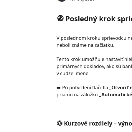
🧭 Posledný krok spr
V poslednom kroku sprievodcu na
neboli známe na začiatku.
Tento krok umožňuje nastaviť nie
primárnych dokladov, ako sú bank
v cudzej mene.
➡️ Po potvrdení tlačidla 
„Otvoriť 
priamo na záložku 
„Automatické
💱 Kurzové rozdiely – výn