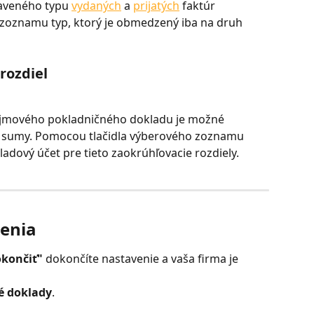
raveného typu 
vydaných
 a 
prijatých
 faktúr 
zoznamu typ, ktorý je obmedzený iba na druh 
rozdiel
príjmového pokladničného dokladu je možné 
j sumy. Pomocou tlačidla výberového zoznamu 
ladový účet pre tieto zaokrúhľovacie rozdiely.
enia
končiť"
 dokončíte nastavenie a vaša firma je 
é doklady
.