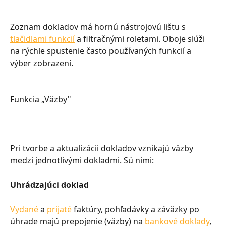
Zoznam dokladov má hornú nástrojovú lištu s 
tlačidlami funkcií
 a filtračnými roletami. Oboje slúži 
na rýchle spustenie často používaných funkcií a 
výber zobrazení.
Funkcia „Väzby"
Pri tvorbe a aktualizácii dokladov vznikajú väzby 
medzi jednotlivými dokladmi. Sú nimi:
Uhrádzajúci doklad
Vydané
 a 
prijaté
 faktúry, pohľadávky a záväzky po 
úhrade majú prepojenie (väzby) na 
bankové doklady
, 