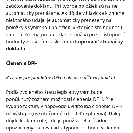
zaúčtovanie dokladu. Pri tvorbe položiek sú na ne 
automaticky prenášané. Ak dôjde v hlavičke k zmene 
niektorého údaja, je automaticky prenesený na 
položky s výnimkou položiek, v ktorých ste hodnotu 
zmenili. Zmena pri položke je možná po sprístupnení 
hodnoty zrušením zaškrtnutia 
kopírovať z hlavičky 
dokladu
.
Členenie DPH
Povinné pre platiteľov DPH a ak ide o účtovný doklad.
Podľa zvoleného štátu legislatívy vám bude 
ponúknutý zoznam možností členenia DPH. Pre 
vydané faktúry v nápovede uvidíte iba členenie DPH 
na výstupe (uskutočnené zdaniteľné plnenia). Ďalej 
dôjde ku kontrole, kde je používateľ prípadne 
upozornený na nesúlad s typom obchodu v členení 