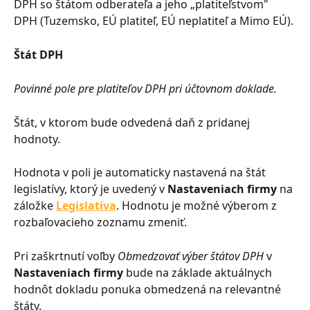
DPH so štátom odberateľa a jeho „platiteľstvom" 
DPH (Tuzemsko, EÚ platiteľ, EÚ neplatiteľ a Mimo EÚ).
Štát DPH
Povinné pole pre platiteľov DPH pri účtovnom doklade.
Štát, v ktorom bude odvedená daň z pridanej 
hodnoty.
Hodnota v poli je automaticky nastavená na štát 
legislatívy, ktorý je uvedený v 
Nastaveniach firmy
 na 
záložke 
Legislatíva
. Hodnotu je možné výberom z 
rozbaľovacieho zoznamu zmeniť.
Pri zaškrtnutí voľby 
Obmedzovať výber štátov DPH
 v 
Nastaveniach firmy
 bude na základe aktuálnych 
hodnôt dokladu ponuka obmedzená na relevantné 
štáty.