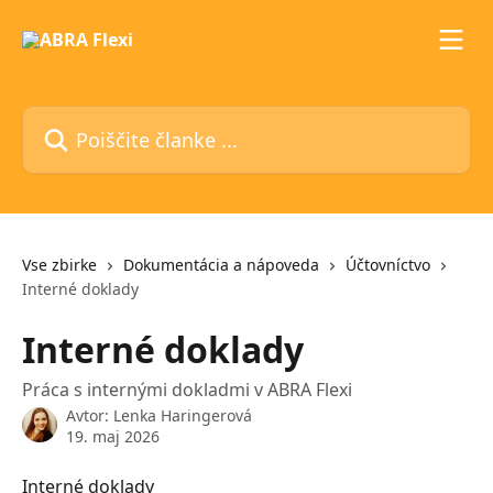
Preskoči na glavno vsebino
Poiščite članke ...
Vse zbirke
Dokumentácia a nápoveda
Účtovníctvo
Interné doklady
Interné doklady
Práca s internými dokladmi v ABRA Flexi
Avtor:
Lenka Haringerová
19. maj 2026
Interné doklady