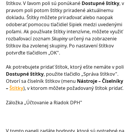
štítkov. V ľavom poli sú ponúkané 
Dostupné štítky
, v 
pravom poli potom štítky priradené aktuálnemu 
dokladu. Štítky môžete priraďovať alebo naopak 
odoberať pomocou tlačidiel šipiek medzi uvedenými 
poľami. Ak používate štítky intenzívne, môžete využiť 
rozbaľovací zoznam 
Skupiny
 určený na zobrazenie 
štítkov iba zvolenej skupiny. Po nastavení štítkov 
potvrďte tlačidlom „OK".
Ak potrebujete pridať štítok, ktorý ešte nemáte v poli 
Dostupné štítky
, použite tlačidlo „Správa štítkov". 
Otvorí sa číselník štítkov (menu 
Nástroje – Číselníky 
– 
Štítky
), v ktorom môžete požadovaný štítok pridať.
Záložka „Účtovanie a Riadok DPH"
V tomto paneli zadáte hodnoty, ktoré sú potrebné na 