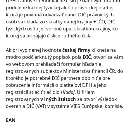
DPH. Daňové identifikačné číslo je daňovým úradom 
pridelené každej fyzickej alebo právnickej osobe, 
ktorá je povinná odvádzať dane. DIČ právnických 
osôb sa skladá zo skratky danej krajiny + IČO, DIČ 
fyzických osôb je tvorené opäť skratkou krajiny, ku 
ktorej sa pripájajú číslice rodného čísla.
Ak pri vyplnenej hodnote 
českej firmy
 kliknete na 
modro podčiarknutý popisok poľa 
DIČ
, otvorí sa vám 
vo webovom prehliadači formulár hľadania 
registrovaných subjektov Ministerstva financií ČR, do 
ktorého je potrebné DIČ partnera doplniť a pre 
zobrazenie informácií o platiteľovi DPH a jeho 
registrácii stlačiť tlačidlo 
Hľadaj
. U firiem 
registrovaných 
v iných štátoch
 sa otvorí výsledok 
overenia DIČ (VAT) v systéme VIES Európskej komisie.
EAN