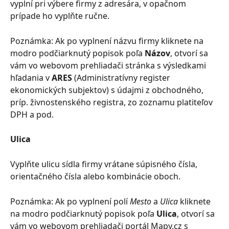
vyplní pri výbere firmy z adresára, v opačnom 
prípade ho vyplňte ručne.
Poznámka: Ak po vyplnení názvu firmy kliknete na 
modro podčiarknutý popisok poľa 
Názov
, otvorí sa 
vám vo webovom prehliadači stránka s výsledkami 
hľadania v 
ARES
 (Administratívny register 
ekonomických subjektov) s údajmi z obchodného, 
príp. živnostenského registra, zo zoznamu platiteľov 
DPH a pod.
Ulica
Vyplňte ulicu sídla firmy vrátane súpisného čísla, 
orientačného čísla alebo kombinácie oboch.
Poznámka: Ak po vyplnení polí 
Mesto
 a 
Ulica
 kliknete 
na modro podčiarknutý popisok poľa 
Ulica
, otvorí sa 
vám vo webovom prehliadači portál Mapy.cz s 