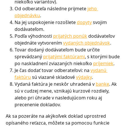
niekoľko variantov).
Od odberateľa následne prijmete 
jeho 
objednávku
.
Na jej uspokojenie rozošlete 
dopyty
 svojim 
dodávateľom.
Podľa výhodnosti 
prijatých ponúk
 dodávateľov 
objednáte vytvorením 
vydaných objednávok
.
Tovar dodaný dodávateľom bude určite 
sprevádzaný 
prijatými faktúrami
, s ktorými bude 
po naskladnení zviazaných niekoľko 
príjemiek
.
Je čas dodať tovar odberateľovi: na 
vydanú 
faktúru
 sú viazané skladové 
výdajky
.
Vydaná faktúra je neskôr uhradená v 
banke
. Ak 
sú v cudzej mene, vznikajú kurzové rozdiely, 
alebo pri úhrade v nasledujúcom roku aj 
precenenie dokladov.
Ak sa pozeráte na akýkoľvek doklad uprostred 
opísaného reťazca, môžete sa pomocou funkcie 