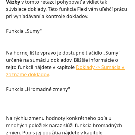
Väzby
 v tomto reťazci pohybovať a vidieť tak 
súvisiace doklady. Táto funkcia Flexi vám uľahčí prácu 
pri vyhľadávaní a kontrole dokladov.
Funkcia „Sumy"
Na hornej lište vpravo je dostupné tlačidlo „Sumy" 
určené na sumáciu dokladov. Bližšie informácie o 
tejto funkcii nájdete v kapitole 
Doklady -> Sumácia v 
zozname dokladov
.
Funkcia „Hromadné zmeny"
Na rýchlu zmenu hodnoty konkrétneho poľa u 
mnohých položiek naraz slúži funkcia hromadných 
zmien. Popis jej použitia nájdete v kapitole 