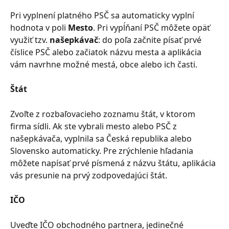
Pri vyplnení platného PSČ sa automaticky vyplní 
hodnota v poli 
Mesto
. Pri vypĺňaní PSČ môžete opäť 
využiť tzv. 
našepkávač
: do poľa začnite písať prvé 
číslice PSČ alebo začiatok názvu mesta a aplikácia 
vám navrhne možné mestá, obce alebo ich časti.
Štát
Zvoľte z rozbaľovacieho zoznamu štát, v ktorom 
firma sídli. Ak ste vybrali mesto alebo PSČ z 
našepkávača, vyplnila sa Česká republika alebo 
Slovensko automaticky. Pre zrýchlenie hľadania 
môžete napísať prvé písmená z názvu štátu, aplikácia 
vás presunie na prvý zodpovedajúci štát.
IČO
Uveďte IČO obchodného partnera, jedinečné 