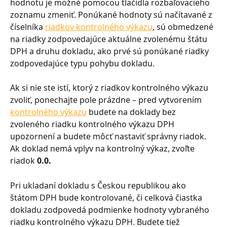
hodnotu je možné pomocou tlačidla rozbaľovacieho 
zoznamu zmeniť. Ponúkané hodnoty sú načítavané z 
číselníka 
riadkov kontrolného výkazu
, sú obmedzené 
na riadky zodpovedajúce aktuálne zvolenému štátu 
DPH a druhu dokladu, ako prvé sú ponúkané riadky 
zodpovedajúce typu pohybu dokladu.
Ak si nie ste istí, ktorý z riadkov kontrolného výkazu 
zvoliť, ponechajte pole prázdne – pred vytvorením 
kontrolného výkazu
 budete na doklady bez 
zvoleného riadku kontrolného výkazu DPH 
upozornení a budete môcť nastaviť správny riadok. 
Ak doklad nemá vplyv na kontrolný výkaz, zvoľte 
riadok 
0.0.
Pri ukladaní dokladu s Českou republikou ako 
štátom DPH bude kontrolované, či celková čiastka 
dokladu zodpovedá podmienke hodnoty vybraného 
riadku kontrolného výkazu DPH. Budete tiež 