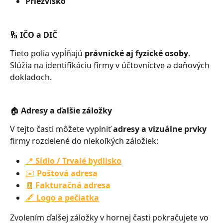
Priezvisko
🔢 IČO a DIČ
Tieto polia vypĺňajú 
právnické aj fyzické osoby
.
Slúžia na identifikáciu firmy v účtovníctve a daňových 
dokladoch.
🏠 Adresy a ďalšie záložky
V tejto časti môžete vyplniť 
adresy a vizuálne prvky
firmy rozdelené do niekoľkých záložiek:
📍 
Sídlo / Trvalé bydlisko
✉️ 
Poštová adresa
🧾 
Fakturačná adresa
🖋️ 
Logo a pečiatka
Zvolením ďalšej záložky v hornej časti pokračujete vo 