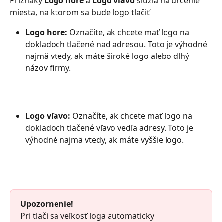
Príznaky 
Logo hore
 a 
Logo vľavo
 slúžia na určenie 
miesta, na ktorom sa bude logo tlačiť
Logo hore: 
Označíte, ak chcete mať logo na 
dokladoch tlačené nad adresou. Toto je výhodné 
najmä vtedy, ak máte široké logo alebo dlhý 
názov firmy.
Logo vľavo: 
Označíte, ak chcete mať logo na 
dokladoch tlačené vľavo vedľa adresy. Toto je 
výhodné najmä vtedy, ak máte vyššie logo.
Upozornenie!
Pri tlači sa veľkosť loga automaticky 