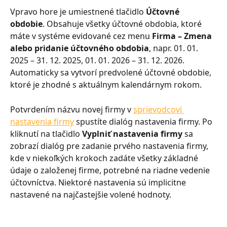
Vpravo hore je umiestnené tlačidlo 
Účtovné 
obdobie
. Obsahuje všetky účtovné obdobia, ktoré 
máte v systéme evidované cez menu 
Firma – Zmena 
alebo pridanie účtovného obdobia
, napr. 01. 01. 
2025 – 31. 12. 2025, 01. 01. 2026 – 31. 12. 2026. 
Automaticky sa vytvorí predvolené účtovné obdobie, 
ktoré je zhodné s aktuálnym kalendárnym rokom.
Potvrdením názvu novej firmy v 
sprievodcovi 
nastavenia firmy
 spustíte dialóg nastavenia firmy. Po 
kliknutí na tlačidlo 
Vyplniť nastavenia firmy
 sa 
zobrazí dialóg pre zadanie prvého nastavenia firmy, 
kde v niekoľkých krokoch zadáte všetky základné 
údaje o založenej firme, potrebné na riadne vedenie 
účtovníctva. Niektoré nastavenia sú implicitne 
nastavené na najčastejšie volené hodnoty.