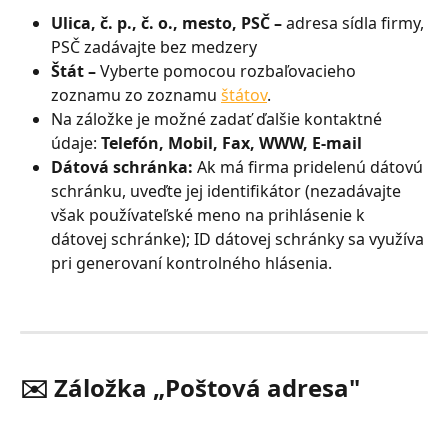
Ulica, č. p., č. o., mesto, PSČ – 
adresa sídla firmy, 
PSČ zadávajte bez medzery
Štát – 
Vyberte pomocou rozbaľovacieho 
zoznamu zo zoznamu 
štátov
.
Na záložke je možné zadať ďalšie kontaktné 
údaje: 
Telefón, Mobil, Fax, WWW, E-mail
Dátová schránka: 
Ak má firma pridelenú dátovú 
schránku, uveďte jej identifikátor (nezadávajte 
však používateľské meno na prihlásenie k 
dátovej schránke); ID dátovej schránky sa využíva 
pri generovaní kontrolného hlásenia.
✉️ Záložka „Poštová adresa"