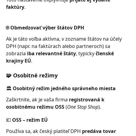
faktúry
.
🌐 Obmedzovať výber štátov DPH
Ak je táto voľba aktívna, v zozname štátov na účely 
DPH (napr. na faktúrach alebo partneroch) sa 
zobrazia 
iba relevantné štáty
, typicky 
členské 
krajiny EÚ
.
🧩 Osobitné režimy
🏛️ Osobitný režim jedného správneho miesta
Zaškrtnite, ak je vaša firma 
registrovaná k 
osobitnému režimu OSS
 (
One Stop Shop
).
💶 OSS – režim EÚ
Používa sa, ak český platiteľ DPH 
predáva tovar 