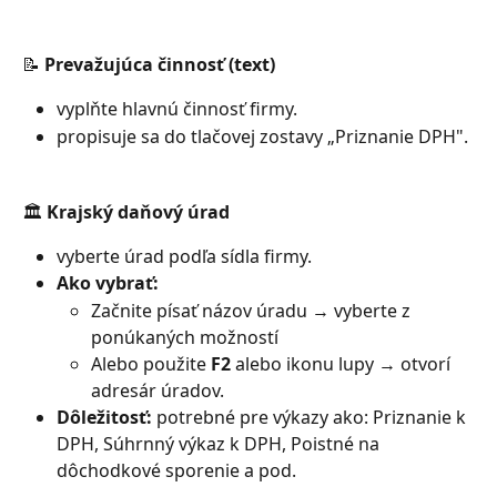
📝 Prevažujúca činnosť (text)
vyplňte hlavnú činnosť firmy.
propisuje sa do tlačovej zostavy „Priznanie DPH".
🏛️ Krajský daňový úrad
vyberte úrad podľa sídla firmy.
Ako vybrať:
Začnite písať názov úradu → vyberte z 
ponúkaných možností
Alebo použite 
F2
 alebo ikonu lupy → otvorí 
adresár úradov.
Dôležitosť:
 potrebné pre výkazy ako: Priznanie k 
DPH, Súhrnný výkaz k DPH, Poistné na 
dôchodkové sporenie a pod.