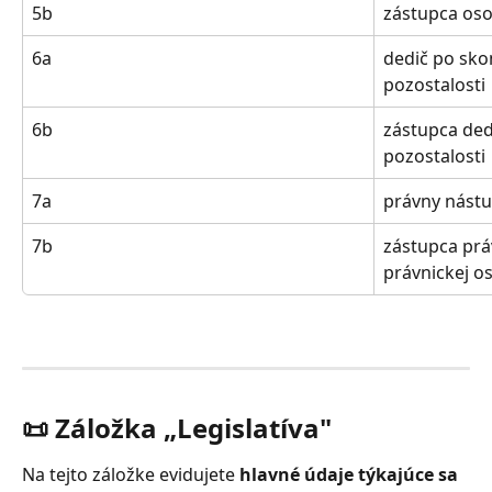
5b
zástupca oso
6a
dedič po sko
pozostalosti
6b
zástupca ded
pozostalosti
7a
právny nástu
7b
zástupca pr
právnickej o
📜 Záložka „Legislatíva"
Na tejto záložke evidujete 
hlavné údaje týkajúce sa 