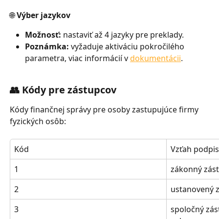
🌐 Výber jazykov
Možnosť:
 nastaviť až 4 jazyky pre preklady.
Poznámka:
 vyžaduje aktiváciu pokročilého 
parametra, viac informácií v 
dokumentácii
.
👥 Kódy pre zástupcov
Kódy finančnej správy pre osoby zastupujúce firmy 
fyzických osôb:
Kód
Vzťah podpis
1
zákonný zást
2
ustanovený 
3
spoločný zás