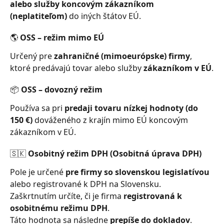
alebo služby koncovým zákazníkom 
(neplatiteľom)
 do iných štátov EÚ.
🌎 OSS – režim mimo EÚ
Určený pre 
zahraničné (mimoeurópske) firmy
, 
ktoré predávajú tovar alebo služby 
zákazníkom v EÚ
.
📦 OSS – dovozný režim
Používa sa pri 
predaji tovaru nízkej hodnoty (do 
150 €)
 dováženého z krajín mimo EÚ koncovým 
zákazníkom v EÚ.
🇸🇰 Osobitný režim DPH (Osobitná úprava DPH)
Pole je určené 
pre firmy so slovenskou legislatívou
alebo registrované k DPH na Slovensku.
Zaškrtnutím určíte, či je firma 
registrovaná k 
osobitnému režimu DPH
.
Táto hodnota sa následne 
prepíše do dokladov
.