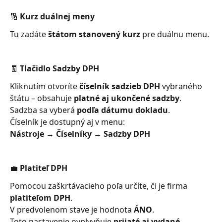
🔢 Kurz duálnej meny
Tu zadáte 
štátom stanovený kurz
 pre duálnu menu.
🧾 Tlačidlo Sadzby DPH
Kliknutím otvoríte 
číselník sadzieb DPH
 vybraného 
štátu – obsahuje 
platné aj ukončené sadzby
.
Sadzba sa vyberá 
podľa dátumu dokladu
.
Číselník je dostupný aj v menu:
Nástroje → Číselníky → Sadzby DPH
💼 Platiteľ DPH
Pomocou zaškrtávacieho poľa určíte, či je firma 
platiteľom DPH
.
V predvolenom stave je hodnota 
ÁNO
.
Toto nastavenie ovplyvňuje 
prijaté aj vydané 