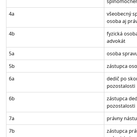
splnomocne
4a
všeobecný sp
osoba aj prá
4b
fyzická osob
advokát
5a
osoba spravu
5b
zástupca oso
6a
dedič po sko
pozostalosti
6b
zástupca ded
pozostalosti
7a
právny nástu
7b
zástupca pr