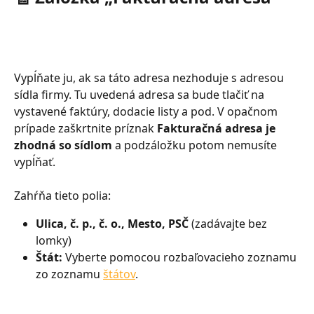
Vypĺňate ju, ak sa táto adresa nezhoduje s adresou 
sídla firmy. Tu uvedená adresa sa bude tlačiť na 
vystavené faktúry, dodacie listy a pod. V opačnom 
prípade zaškrtnite príznak 
Fakturačná adresa je 
zhodná so sídlom
 a podzáložku potom nemusíte 
vypĺňať.
Zahŕňa tieto polia:
Ulica, č. p., č. o., Mesto, PSČ 
(zadávajte bez 
lomky)
Štát: 
Vyberte pomocou rozbaľovacieho zoznamu 
zo zoznamu 
štátov
.