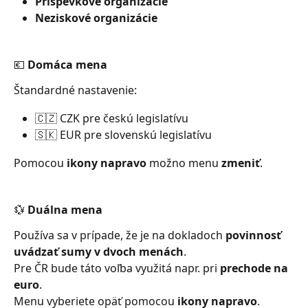
Príspevkové organizácie
Neziskové organizácie
💶 Domáca mena
Štandardné nastavenie:
🇨🇿 CZK pre českú legislatívu
🇸🇰 EUR pre slovenskú legislatívu
Pomocou 
ikony napravo
 možno menu 
zmeniť
.
💱 Duálna mena
Používa sa v prípade, že je na dokladoch 
povinnosť 
uvádzať sumy v dvoch menách
.
Pre ČR bude táto voľba využitá napr. pri 
prechode na 
euro
.
Menu vyberiete opäť pomocou 
ikony napravo
.