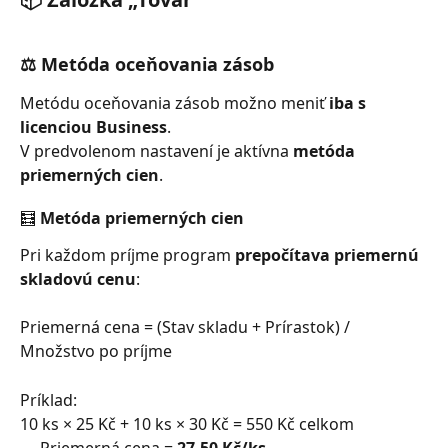
⚖️ Metóda oceňovania zásob
Metódu oceňovania zásob možno meniť 
iba s 
licenciou Business
.
V predvolenom nastavení je aktívna 
metóda 
priemerných cien
.
🧮 Metóda priemerných cien
Pri každom príjme program 
prepočítava priemernú 
skladovú cenu
:
Priemerná cena = (Stav skladu + Prírastok) / 
Množstvo po príjme
Príklad:
10 ks × 25 Kč + 10 ks × 30 Kč = 550 Kč celkom
→ Priemerná cena = 
27,50 Kč/ks