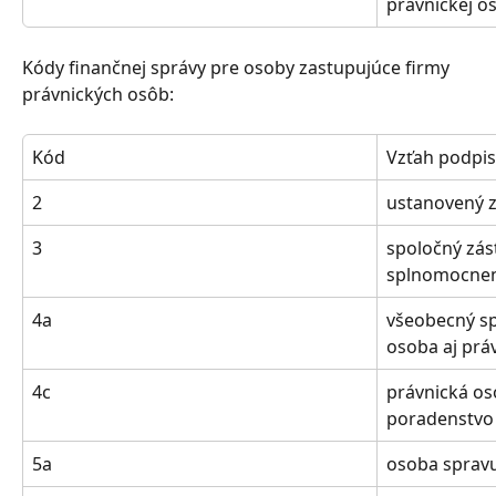
právnickej o
Kódy finančnej správy pre osoby zastupujúce firmy 
právnických osôb:
Kód
Vzťah podpis
2
ustanovený 
3
spoločný zás
splnomocne
4a
všeobecný sp
osoba aj prá
4c
právnická os
poradenstvo
5a
osoba spravu