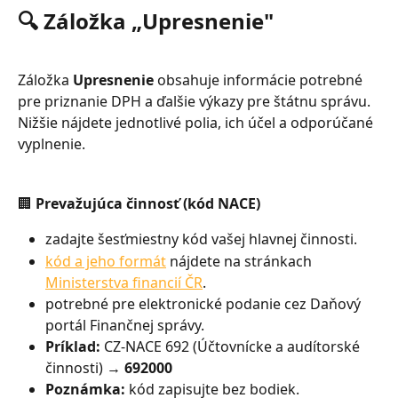
🔍 Záložka „Upresnenie"
Záložka 
Upresnenie
 obsahuje informácie potrebné 
pre priznanie DPH a ďalšie výkazy pre štátnu správu. 
Nižšie nájdete jednotlivé polia, ich účel a odporúčané 
vyplnenie.
🏢 Prevažujúca činnosť (kód NACE)
zadajte šesťmiestny kód vašej hlavnej činnosti.
kód a jeho formát
 nájdete na stránkach 
Ministerstva financií ČR
.
potrebné pre elektronické podanie cez Daňový 
portál Finančnej správy.
Príklad:
 CZ-NACE 692 (Účtovnícke a audítorské 
činnosti) → 
692000
Poznámka:
 kód zapisujte bez bodiek.