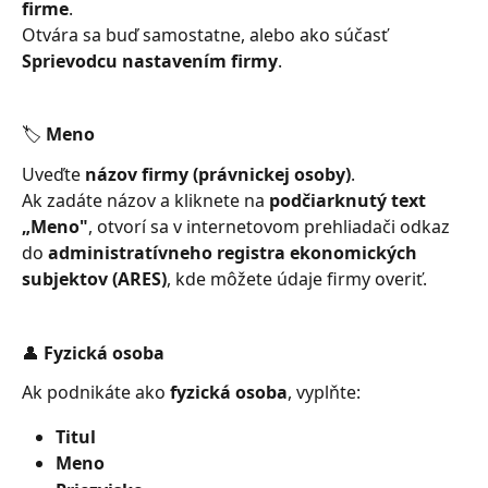
firme
.
Otvára sa buď samostatne, alebo ako súčasť 
Sprievodcu nastavením firmy
.
🏷️ Meno
Uveďte 
názov firmy (právnickej osoby)
.
Ak zadáte názov a kliknete na 
podčiarknutý text 
„Meno"
, otvorí sa v internetovom prehliadači odkaz 
do 
administratívneho registra ekonomických 
subjektov (ARES)
, kde môžete údaje firmy overiť.
👤 Fyzická osoba
Ak podnikáte ako 
fyzická osoba
, vyplňte:
Titul
Meno