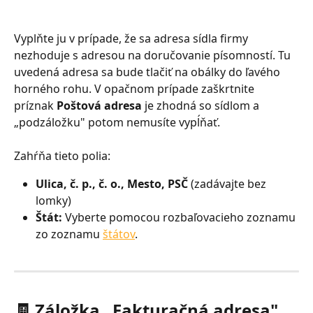
Vyplňte ju v prípade, že sa adresa sídla firmy 
nezhoduje s adresou na doručovanie písomností. Tu 
uvedená adresa sa bude tlačiť na obálky do ľavého 
horného rohu. V opačnom prípade zaškrtnite 
príznak 
Poštová adresa
 je zhodná so sídlom a 
„podzáložku" potom nemusíte vypĺňať.
Zahŕňa tieto polia:
Ulica, č. p., č. o., Mesto, PSČ 
(zadávajte bez 
lomky)
Štát: 
Vyberte pomocou rozbaľovacieho zoznamu 
zo zoznamu 
štátov
.
🧾 Záložka „Fakturačná adresa"