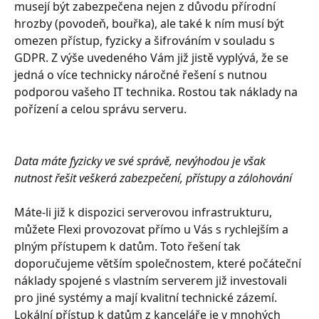
musejí být zabezpečena nejen z důvodu přírodní 
hrozby (povodeň, bouřka), ale také k ním musí být 
omezen přístup, fyzicky a šifrováním v souladu s 
GDPR. Z výše uvedeného Vám již jistě vyplývá, že se 
jedná o více technicky náročné řešení s nutnou 
podporou vašeho IT technika. Rostou tak náklady na 
pořízení a celou správu serveru.
Data máte fyzicky ve své správě, nevýhodou je však 
nutnost řešit veškerá zabezpečení, přístupy a zálohování
Máte-li již k dispozici serverovou infrastrukturu, 
můžete Flexi provozovat přímo u Vás s rychlejším a 
plným přístupem k datům. Toto řešení tak 
doporučujeme větším společnostem, které počáteční 
náklady spojené s vlastním serverem již investovali 
pro jiné systémy a mají kvalitní technické zázemí. 
Lokální přístup k datům z kanceláře je v mnohých 