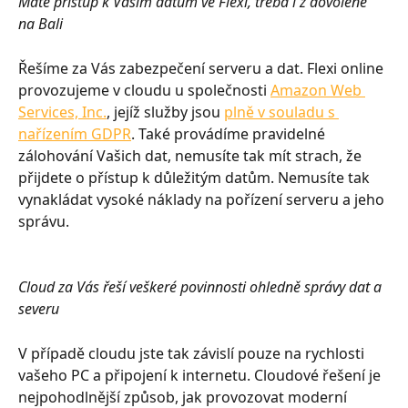
Máte přístup k Vašim datům ve Flexi, třeba i z dovolené 
na Bali
Řešíme za Vás zabezpečení serveru a dat. Flexi online 
provozujeme v cloudu u společnosti 
Amazon Web 
Services, Inc.
, jejíž služby jsou 
plně v souladu s 
nařízením GDPR
. Také provádíme pravidelné 
zálohování Vašich dat, nemusíte tak mít strach, že 
přijdete o přístup k důležitým datům. Nemusíte tak 
vynakládat vysoké náklady na pořízení serveru a jeho 
správu.
Cloud za Vás řeší veškeré povinnosti ohledně správy dat a 
severu
V případě cloudu jste tak závislí pouze na rychlosti 
vašeho PC a připojení k internetu. Cloudové řešení je 
nejpohodlnější způsob, jak provozovat moderní 