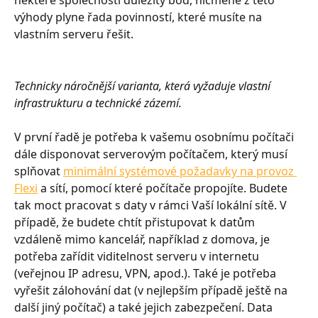
některé společnosti důležitý bod, nicméně z této 
výhody plyne řada povinností, které musíte na 
vlastním serveru řešit.
Technicky náročnější varianta, která vyžaduje vlastní 
infrastrukturu a technické zázemí.
V první řadě je potřeba k vašemu osobnímu počítači 
dále disponovat serverovým počítačem, který musí 
splňovat 
minimální systémové požadavky na provoz 
Flexi
 a sítí, pomocí které počítače propojíte. Budete 
tak moct pracovat s daty v rámci Vaší lokální sítě. V 
případě, že budete chtít přistupovat k datům 
vzdáleně mimo kancelář, například z domova, je 
potřeba zařídit viditelnost serveru v internetu 
(veřejnou IP adresu, VPN, apod.). Také je potřeba 
vyřešit zálohování dat (v nejlepším případě ještě na 
další jiný počítač) a také jejich zabezpečení. Data 