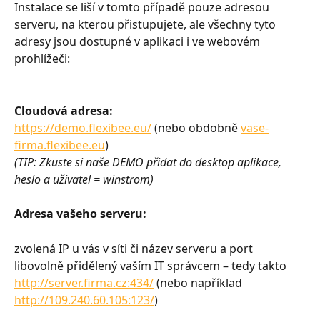
Instalace se liší v tomto případě pouze adresou 
serveru, na kterou přistupujete, ale všechny tyto 
adresy jsou dostupné v aplikaci i ve webovém 
prohlížeči:
Cloudová adresa: 
https://demo.flexibee.eu/
 (nebo obdobně 
vase-
firma.flexibee.eu
) 
(TIP: Zkuste si naše DEMO přidat do desktop aplikace, 
heslo a uživatel = winstrom)
Adresa vašeho serveru: 
zvolená IP u vás v síti či název serveru a port 
libovolně přidělený vaším IT správcem – tedy takto 
http://server.firma.cz:434/
 (nebo například 
http://109.240.60.105:123/
)