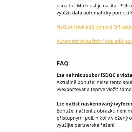
usnadní. Možnost je načítat PDF 
vytěžit data automaticky pomocí E
Načítání dokladů pomocí QR kód
Automatické načítání dokladů po
FAQ
Lze nahrát soubor ISDOC s vlo
Aktuálně bohužel nelze tento sou
vyexportovat a teprve vložit samo
Lze načíst naskenovaný (vyfoce
Bohužel načtení z obrázku není m
přístupnými poli, nikoliv vložený
využijte partnerská řešení.