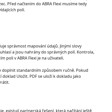
ězec. Před načtením do ABRA Flexi musíme tedy 
dajících polí.
uje správnost mapování údajů. Jinými slovy 
uhlasí a jsou nahrány do správných polí. Kontrola, 
m poli v ABRA Flexi je na uživateli.
lze doplnit standardním způsobem ručně. Pokud 
doklad Uložit. PDF se uloží k dokladu jako 
rátit.
 existují partnerská řešení, která načítání ještě 