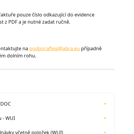
 faktuře pouze číslo odkazující do evidence 
st z PDF a je nutné zadat ručně.
ontaktujte na 
podporaflexi@abra.eu
 případně 
vém dolním rohu.
ISDOC
u - WUI
ednávky včetně položek (WUI)