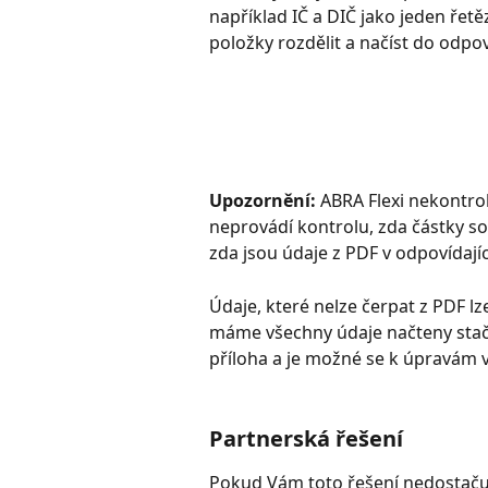
například IČ a DIČ jako jeden řet
položky rozdělit a načíst do odpoví
Upozornění: 
ABRA Flexi nekontrol
neprovádí kontrolu, zda částky so
zda jsou údaje z PDF v odpovídající
Údaje, které nelze čerpat z PDF 
máme všechny údaje načteny stačí 
příloha a je možné se k úpravám v
Partnerská řešení
Pokud Vám toto řešení nedostačuje,