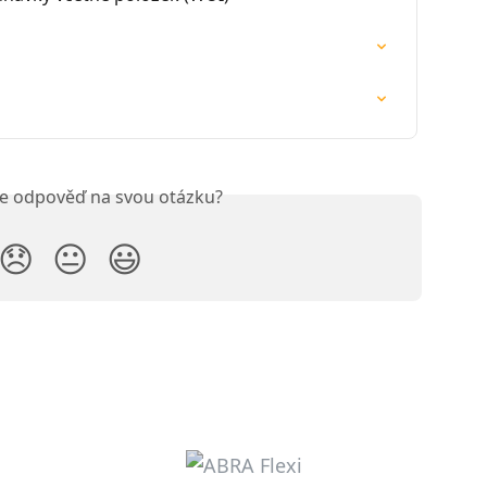
ste odpověď na svou otázku?
😞
😐
😃