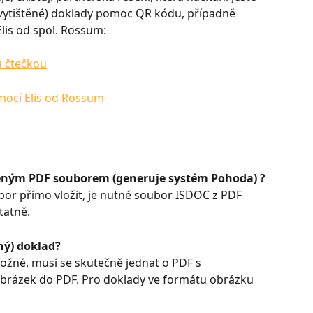
(vytištěné) doklady pomoc QR kódu, případně 
lis od spol. Rossum:
u čtečkou
mocí Elis od Rossum
ženým PDF souborem (generuje systém Pohoda) ?
bor přímo vložit, je nutné soubor ISDOC z PDF 
tatně.
ný) doklad?
ožné, musí se skutečně jednat o PDF s 
 obrázek do PDF. Pro doklady ve formátu obrázku 