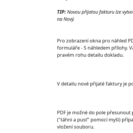
TIP:
 Novou přijatou fakturu lze vytvo
na Nový.
Pro zobrazení okna pro náhled PD
formuláře - S náhledem přílohy. V
pravém rohu detailu dokladu.
V detailu nové přijaté faktury je p
PDF je možné do pole přesunout p
("táhni a pusť" pomocí myši) příp
vložení souboru.