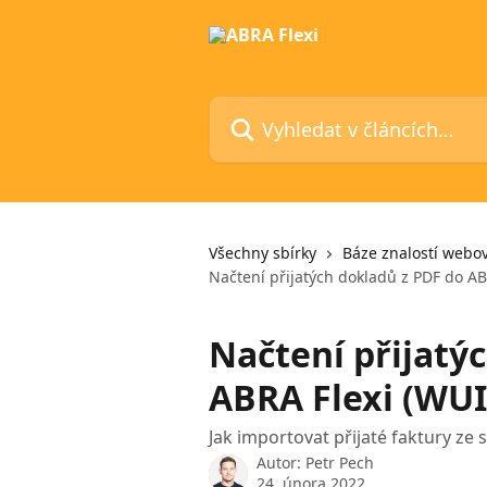
Přeskočit na hlavní obsah
Vyhledat v článcích…
Všechny sbírky
Báze znalostí webov
Načtení přijatých dokladů z PDF do AB
Načtení přijatý
ABRA Flexi (WUI
Jak importovat přijaté faktury z
Autor:
Petr Pech
24. února 2022