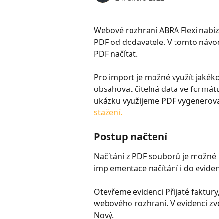
Webové rozhraní ABRA Flexi nabízí
PDF od dodavatele. V tomto návod
PDF načítat.
Pro import je možné využít jakéko
obsahovat čitelná data ve formátu 
ukázku využijeme PDF vygenerovan
stažení.
Postup načtení
Načítání z PDF souborů je možné p
implementace načítání i do evide
Otevřeme evidenci Přijaté faktury
webového rozhraní. V evidenci zv
Nový. 