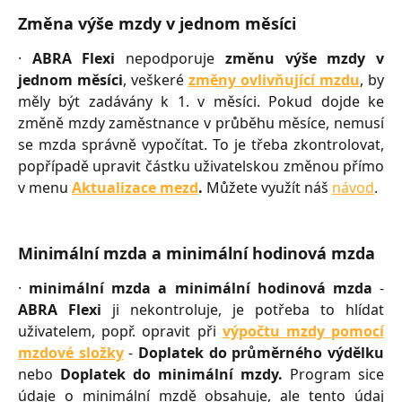
Změna výše mzdy v jednom měsíci
·
ABRA Flexi
nepodporuje
změnu výše mzdy v
jednom měsíci
, veškeré
změny ovlivňující mzdu
, by
měly být zadávány k 1. v měsíci. Pokud dojde ke
změně mzdy zaměstnance v průběhu měsíce, nemusí
se mzda správně vypočítat. To je třeba zkontrolovat,
popřípadě upravit částku uživatelskou změnou přímo
v menu
Aktualizace mezd
.
Můžete využít náš
návod
.
Minimální mzda a minimální hodinová mzda
·
minimální mzda a minimální hodinová mzda
-
ABRA Flexi
ji nekontroluje, je potřeba to hlídat
uživatelem, popř. opravit při
výpočtu mzdy pomocí
mzdové složky
-
Doplatek do průměrného výdělku
nebo
Doplatek do minimální mzdy.
Program sice
údaje o minimální mzdě obsahuje, ale tento údaj