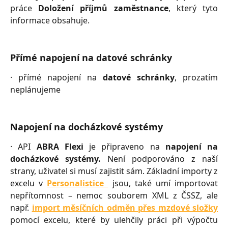
práce
Doložení příjmů zaměstnance
, který tyto
informace obsahuje.
Přímé napojení na datové schránky
· přímé napojení na
datové schránky
, prozatím
neplánujeme
Napojení na docházkové systémy
· API
ABRA Flexi
je připraveno na
napojení na
docházkové systémy.
Není podporováno z naší
strany, uživatel si musí zajistit sám. Základní importy z
excelu v
Personalistice
jsou, také umí importovat
nepřítomnost – nemoc souborem XML z ČSSZ, ale
např.
import měsíčních odměn přes mzdové složky
pomocí excelu, které by ulehčily práci při výpočtu