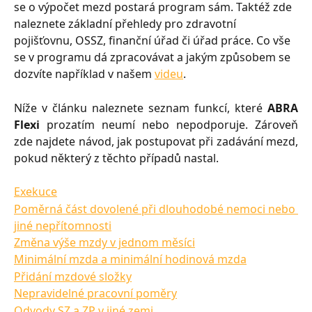
se o výpočet mezd postará program sám. Taktéž zde 
naleznete základní přehledy pro zdravotní 
pojišťovnu, OSSZ, finanční úřad či úřad práce. Co vše 
se v programu dá zpracovávat a jakým způsobem se 
dozvíte například v našem 
videu
. 
Níže v článku naleznete seznam funkcí, které
ABRA
Flexi
prozatím neumí nebo nepodporuje. Zároveň
zde najdete návod, jak postupovat při zadávání mezd,
pokud některý z těchto případů nastal.
Exekuce
Poměrná část dovolené při dlouhodobé nemoci nebo 
jiné nepřítomnosti
Změna výše mzdy v jednom měsíci
Minimální mzda a minimální hodinová mzda
Přidání mzdové složky
Nepravidelné pracovní poměry
Odvody SZ a ZP v jiné zemi