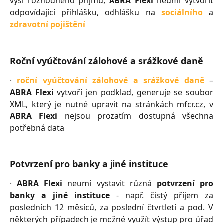
výši rozhodného příjmu,
ABRA Flexi
neumí vytvořit
odpovídající přihlášku, odhlášku na
sociálního
a
zdravotní pojištění
Roční vyúčtování zálohové a srážkové daně
·
roční vyúčtování zálohové a srážkové daně
–
ABRA Flexi
vytvoří jen podklad, generuje se soubor
XML, který je nutné upravit na stránkách mfcr.cz, v
ABRA Flexi
nejsou prozatím dostupná všechna
potřebná data
Potvrzení pro banky a jiné instituce
·
ABRA Flexi
neumí vystavit různá
potvrzení pro
banky a jiné instituce
- např. čistý příjem za
posledních 12 měsíců, za poslední čtvrtletí a pod. V
některých případech je možné využít výstup pro úřad