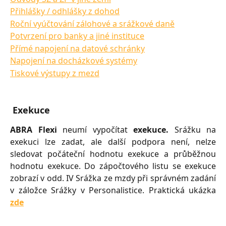
Přihlášky / odhlášky z dohod
Roční vyúčtování zálohové a srážkové daně
Potvrzení pro banky a jiné instituce
Přímé napojení na datové schránky
Napojení na docházkové systémy
Tiskové výstupy z mezd
Exekuce
ABRA Flexi
neumí vypočítat
exekuce.
Srážku na
exekuci lze zadat, ale další podpora není, nelze
sledovat počáteční hodnotu exekuce a průběžnou
hodnotu exekuce. Do zápočtového listu se exekuce
zobrazí v odd. IV Srážka ze mzdy při správném zadání
v záložce Srážky v Personalistice. Praktická ukázka
zde