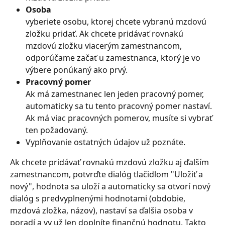
Osoba
vyberiete osobu, ktorej chcete vybranú mzdovú 
zložku pridať. Ak chcete pridávať rovnakú 
mzdovú zložku viacerým zamestnancom, 
odporúčame začať u zamestnanca, ktorý je vo 
výbere ponúkaný ako prvý.
Pracovný pomer
Ak má zamestnanec len jeden pracovný pomer, 
automaticky sa tu tento pracovný pomer nastaví. 
Ak má viac pracovných pomerov, musíte si vybrať 
ten požadovaný.
Vyplňovanie ostatných údajov už poznáte.
Ak chcete pridávať rovnakú mzdovú zložku aj ďalším 
zamestnancom, potvrďte dialóg tlačidlom "Uložiť a 
nový", hodnota sa uloží a automaticky sa otvorí nový 
dialóg s predvyplnenými hodnotami (obdobie, 
mzdová zložka, názov), nastaví sa ďalšia osoba v 
poradí a vy už len doplníte finančnú hodnotu. Takto 