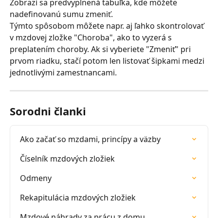
Zobrazí sa predvyplnená tabuľka, kde môžete 
nadefinovanú sumu zmeniť.
Týmto spôsobom môžete napr. aj ľahko skontrolovať 
v mzdovej zložke "Choroba", ako to vyzerá s 
preplatením choroby. Ak si vyberiete "Zmeniť" pri 
prvom riadku, stačí potom len listovať šipkami medzi 
jednotlivými zamestnancami.
Sorodni članki
Ako začať so mzdami, princípy a väzby
Číselník mzdových zložiek
Odmeny
Rekapitulácia mzdových zložiek
Mzdové náhrady za prácu z domu