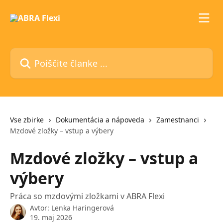
Preskoči na glavno vsebino
Poiščite članke ...
Vse zbirke
Dokumentácia a nápoveda
Zamestnanci
Mzdové zložky – vstup a výbery
Mzdové zložky – vstup a
výbery
Práca so mzdovými zložkami v ABRA Flexi
Avtor:
Lenka Haringerová
19. maj 2026